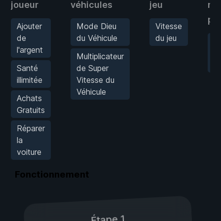
joueur
véhicules
jeu
mo
ph
Ajouter
Mode Dieu
Vitesse
de
du Véhicule
du jeu
Mu
l'argent
d
Multiplicateur
vi
Santé
de Super
illimitée
Vitesse du
Véhicule
Achats
Gratuits
Réparer
la
voiture
Fonctionnement
Étape 1