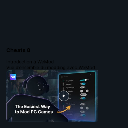
Cheats
8
Introduction à WeMod
Vue d’ensemble du modding avec WeMod