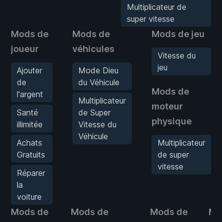
Multiplicateur de
super vitesse
Mods de
Mods de
Mods de jeu
joueur
véhicules
Vitesse du
jeu
Ajouter
Mode Dieu
de
du Véhicule
Mods de
l'argent
Multiplicateur
moteur
Santé
de Super
physique
illimitée
Vitesse du
Véhicule
Achats
Multiplicateur
Gratuits
de super
vitesse
Réparer
la
voiture
Mods de
Mods de
Mods de
Mo