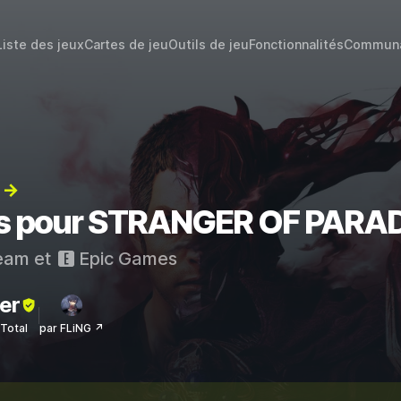
Liste des jeux
Cartes de jeu
Outils de jeu
Fonctionnalités
Commun
) →
ats pour STRANGER OF PARA
eam
et
Epic Games
er
sTotal
par FLiNG ↗