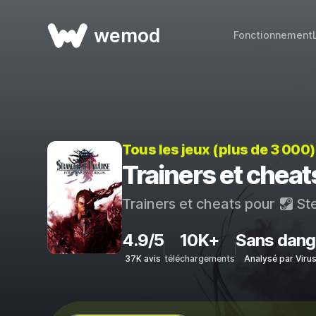
wemod
Fonctionnement
Tous les jeux (plus de 3 000
Trainers et che
Trainers et cheats pour
St
4.9/5
10K+
Sans dang
37K avis
téléchargements
Analysé par Viru