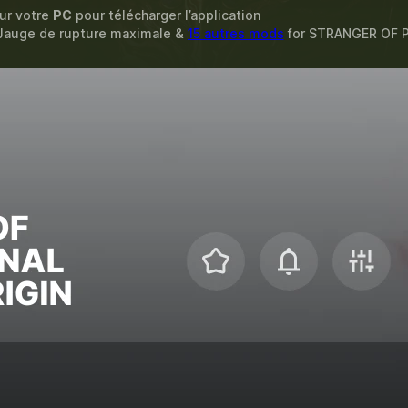
sur votre
PC
pour télécharger l’application
, Jauge de rupture maximale &
15 autres mods
for
STRANGER OF P