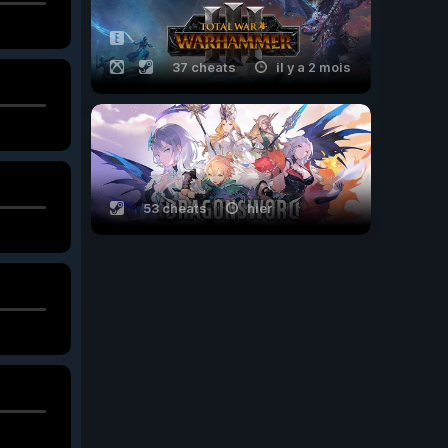
37 cheats
il y a 2 mois
53 cheats
hier