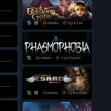
25 cheats
il y a 1 an
20 cheats
il y a 9 jours
13 cheats
il y a 4 mois