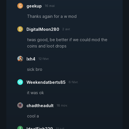
geekup
16 mai
Thanks again for a w mod
DigitalMoon280
2 avr.
twas good, be better if we could mod the
coins and loot drops
lxh4
12 févr.
sick bro
Weekendatberts85
6 févr.
it was ok
chadtheadult
18 nov.
cool a
IdealFish229
11 juil.