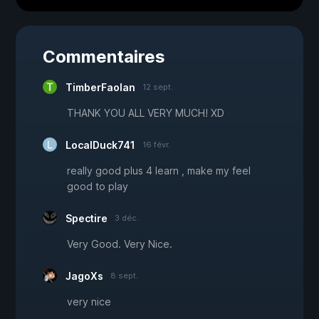
Commentaires
TimberFaolan
12 sept.
THANK YOU ALL VERY MUCH! XD
LocalDuck741
16 févr.
really good plus 4 learn , make my feel
good to play
Spectire
3 déc.
Very Good. Very Nice.
JagoXs
8 sept.
very nice