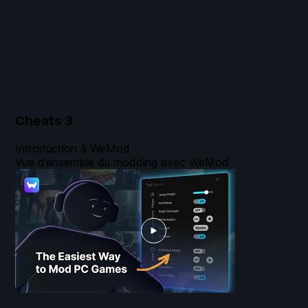
Cheats
3
Introduction à WeMod
Vue d’ensemble du modding avec WeMod