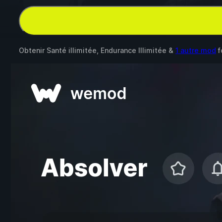
Obtenir Santé illimitée, Endurance Illimitée &
1 autre mod
f