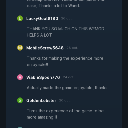
ease, Thanks a lot to Wand.
LuckyGoat8180
26 oct.
THANK YOU SO MUCH ON THIS WEMOD
HELPS A LOT
MobileScrew5648
26 oct.
Thanks for making the experience more
enjoyable!!
ViableSpoon776
24 oct.
Actually made the game enjoyable, thanks!
GoldenLobster
20 oct.
Turns the experience of the game to be
more amazing!!!