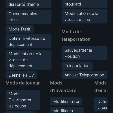
brouillard
durabilité d'arme
Modification de la
Consommables
vitesse du jeu
Infinis
Mode Furtif
Mods de
Définir la vitesse de
téléportation
déplacement
Sauvegarder la
Modification de la
Position
vitesse de
Téléportation
déplacement
Annuler Téléportation
Définir le FOV
Mods de joueur
Mods
Mods
d’inventaire
d’ennem
Mode
Dieu/Ignorer
Modifier la foi
Définir l
les coups
vitesse d
Modifier la