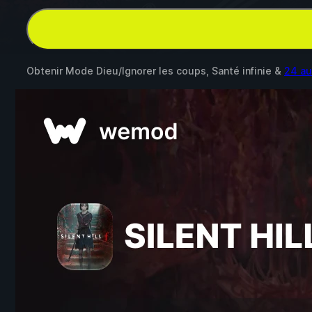
Obtenir Mode Dieu/Ignorer les coups, Santé infinie &
24 au