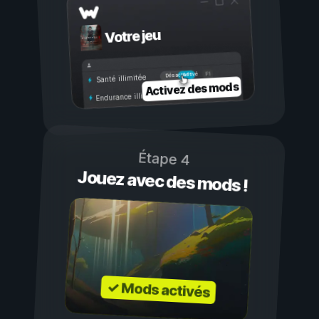
Votre jeu
Activé
Désactivé
Santé illimitée
Activez des mods
Endurance illimitée
Étape 4
Jouez avec des mods !
✓ Mods activés