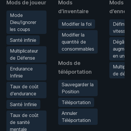
Mods de joueur
Mods
Mods
d’inventaire
d’ennem
Mode
Dieu/Ignorer
Modifier la foi
Définir l
les coups
vitesse d
Modifier la
Santé infinie
quantité de
Dégâts
consommables
augment
Multiplicateur
en un c
de Défense
Mods de
Multiplic
Endurance
téléportation
de dégâ
Infinie
Sauvegarder la
Taux de coût
Position
d'endurance
Téléportation
Santé Infinie
Annuler
Taux de coût
Téléportation
de sanité
mentale