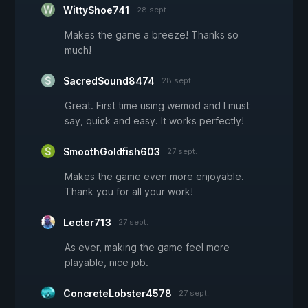
WittyShoe741
28 sept.
Makes the game a breeze! Thanks so
much!
SacredSound8474
28 sept.
Great. First time using wemod and I must
say, quick and easy. It works perfectly!
SmoothGoldfish603
27 sept.
Makes the game even more enjoyable.
Thank you for all your work!
Lecter713
27 sept.
As ever, making the game feel more
playable, nice job.
ConcreteLobster4578
27 sept.