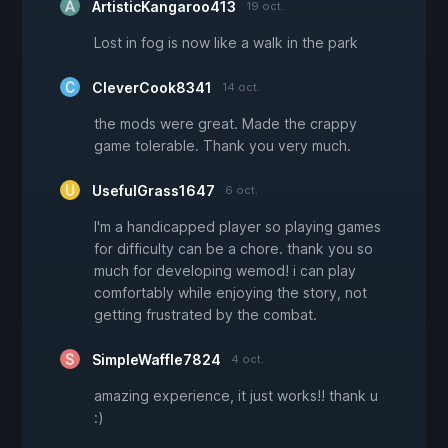
ArtisticKangaroo413
19 oct.
Lost in fog is now like a walk in the park
CleverCook8341
14 oct.
the mods were great. Made the crappy
game tolerable. Thank you very much.
UsefulGrass1647
6 oct.
I'm a handicapped player so playing games
for difficulty can be a chore. thank you so
much for developing wemod! i can play
comfortably while enjoying the story, not
getting frustrated by the combat.
SimpleWaffle7824
4 oct.
amazing experience, it just works!! thank u
:)