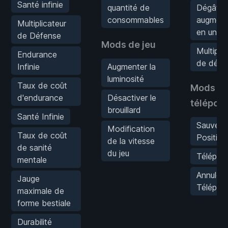
Santé infinie
quantité de
Dégâts
consommables
augment
Multiplicateur
en un c
de Défense
Mods de jeu
Multiplic
Endurance
de dégâ
Infinie
Augmenter la
luminosité
Taux de coût
Mods d
d'endurance
Désactiver le
téléport
brouillard
Santé Infinie
Sauvega
Modification
Taux de coût
Position
de la vitesse
de sanité
du jeu
Téléport
mentale
Annuler
Jauge
Téléport
maximale de
forme bestiale
Durabilité