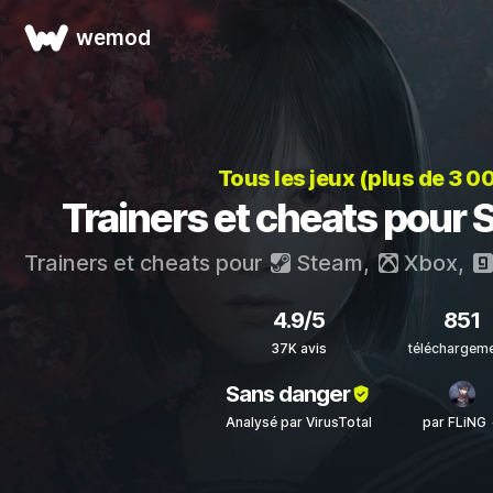
wemod
Tous les jeux (plus de 3 0
Trainers et cheats pour S
Trainers et cheats pour
Steam
,
Xbox
,
4.9/5
851
37K avis
téléchargem
Sans danger
Analysé par VirusTotal
par FLiNG