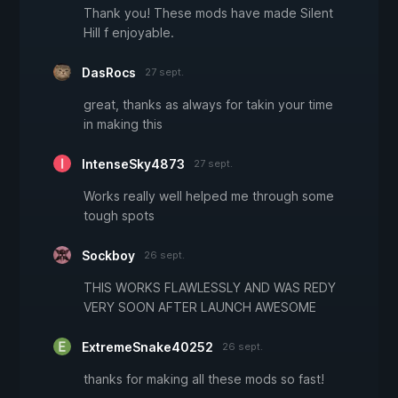
Thank you! These mods have made Silent
Hill f enjoyable.
DasRocs
27 sept.
great, thanks as always for takin your time
in making this
IntenseSky4873
27 sept.
Works really well helped me through some
tough spots
Sockboy
26 sept.
THIS WORKS FLAWLESSLY AND WAS REDY
VERY SOON AFTER LAUNCH AWESOME
ExtremeSnake40252
26 sept.
thanks for making all these mods so fast!