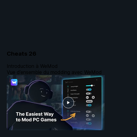
Cheats
26
Introduction à WeMod
Vue d’ensemble du modding avec WeMod