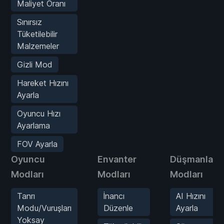
Maliyet Oranı
Sınırsız
Tüketilebilir
Malzemeler
Gizli Mod
Hareket Hızını
Ayarla
Oyuncu Hızı
Ayarlama
FOV Ayarla
Oyuncu
Envanter
Düşmanlar
Modları
Modları
Modları
Tanrı
İnancı
AI Hızını
Modu/Vuruşları
Düzenle
Ayarla
Yoksay