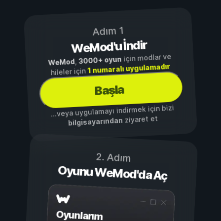
Adım 1
WeMod'u İndir
için modlar ve
3000+ oyun
,
WeMod
1 numaralı uygulamadır
hileler için
Başla
...veya uygulamayı indirmek için bizi
ziyaret et
bilgisayarından
2. Adım
Oyunu WeMod'da Aç
Oyunlarım