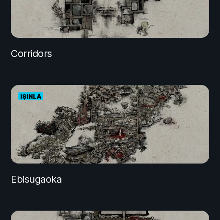
Corridors
IŞINLA
Ebisugaoka