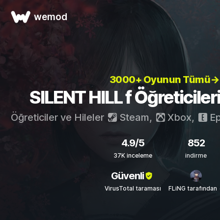
wemod
3000+ Oyunun Tümü→
SILENT HILL f Öğreticileri
Öğreticiler ve Hileler
Steam
,
Xbox
,
Ep
4.9/5
852
37K inceleme
indirme
Güvenli
VirusTotal taraması
FLiNG tarafından