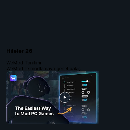
Hileler
26
WeMod Tanıtımı
WeMod ile modlamaya genel bakış