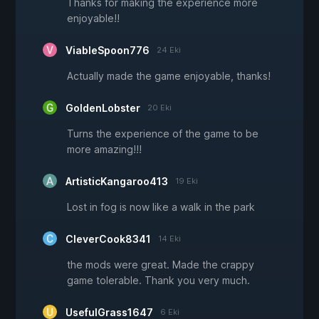
Thanks for making the experience more
enjoyable!!
ViableSpoon776
24 Eki
Actually made the game enjoyable, thanks!
GoldenLobster
20 Eki
Turns the experience of the game to be
more amazing!!!
ArtisticKangaroo413
19 Eki
Lost in fog is now like a walk in the park
CleverCook8341
14 Eki
the mods were great. Made the crappy
game tolerable. Thank you very much.
UsefulGrass1647
6 Eki