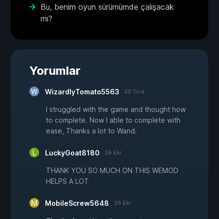
Bu, benim oyun sürümümde çalışacak
mı?
Yorumlar
WizardlyTomato5563
20 Oca
I struggled with the game and thought how
to complete. Now I able to complete with
ease, Thanks a lot to Wand.
LuckyGoat8180
26 Eki
THANK YOU SO MUCH ON THIS WEMOD
HELPS A LOT
MobileScrew5648
26 Eki