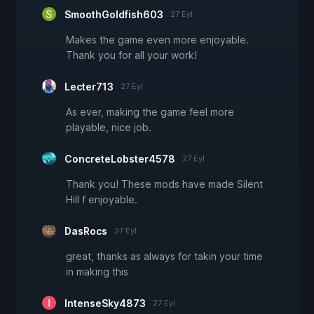
SmoothGoldfish603
27 Eyl
Makes the game even more enjoyable.
Thank you for all your work!
Lecter713
27 Eyl
As ever, making the game feel more
playable, nice job.
ConcreteLobster4578
27 Eyl
Thank you! These mods have made Silent
Hill f enjoyable.
DasRocs
27 Eyl
great, thanks as always for takin your time
in making this
IntenseSky4873
27 Eyl