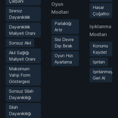
Çarpanı
Oyun
Hasar
Sınırsız
Modları
Çoğaltıcı
Dayanıklılık
Parlaklığı
Işıklanma
Dayanıklılık
Artır
Maliyeti Oranı
Modları
Sisi Devre
Sonsuz Akıl
Dışı Bırak
Konumu
Kaydet
Akıl Sağlığı
Oyun Hızı
Maliyeti Oranı
Ayarlama
Işınlan
Maksimum
Işınlanmayı
Vahşi Form
Geri Al
Göstergesi
Sonsuz Silah
Dayanıklılığı
Silah
Dayanıklılığı