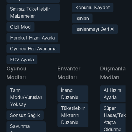
Konumu Kaydet
Sınırsız Tüketilebilir
Malzemeler
Işınlan
Gizli Mod
Işınlanmayı Geri Al
Hareket Hızını Ayarla
Oyuncu Hızı Ayarlama
FOV Ayarla
Oyuncu
Envanter
Düşmanlar
Modları
Modları
Modları
Tanrı
İnancı
AI Hızını
Modu/Vuruşları
Düzenle
Ayarla
Yoksay
Tüketilebilir
Süper
Sonsuz Sağlık
Miktarını
Hasar/Tek
Düzenle
Atışta
Savunma
Öldürme