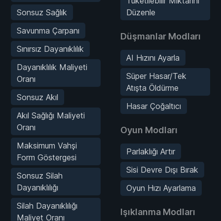
Tüketilebilir Miktarını
Sonsuz Sağlık
Düzenle
Savunma Çarpanı
Düşmanlar Modları
Sınırsız Dayanıklılık
AI Hızını Ayarla
Dayanıklılık Maliyeti
Süper Hasar/Tek
Oranı
Atışta Öldürme
Sonsuz Akıl
Hasar Çoğaltıcı
Akıl Sağlığı Maliyeti
Oranı
Oyun Modları
Maksimum Vahşi
Parlaklığı Artır
Form Göstergesi
Sisi Devre Dışı Bırak
Sonsuz Silah
Dayanıklılığı
Oyun Hızı Ayarlama
Silah Dayanıklılığı
Işıklanma Modları
Maliyet Oranı