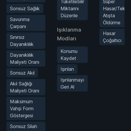
Tüketilebilir
Süper
Sonsuz Sağlık
Miktarını
Hasar/Tek
Düzenle
Atışta
Savunma
Öldürme
Çarpanı
Işıklanma
Hasar
Sınırsız
Modları
Çoğaltıcı
Dayanıklılık
Konumu
Dayanıklılık
Kaydet
Maliyeti Oranı
Işınlan
Sonsuz Akıl
Işınlanmayı
Akıl Sağlığı
Geri Al
Maliyeti Oranı
Maksimum
Vahşi Form
Göstergesi
Sonsuz Silah