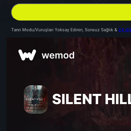
Tanrı Modu/Vuruşları Yoksay Edinin, Sonsuz Sağlık &
24 di