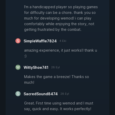
I'm a handicapped player so playing games
for difficulty can be a chore. thank you so
much for developing wemod! i can play
comfortably while enjoying the story, not
getting frustrated by the combat.
SimpleWaffle7824
4 Eki
amazing experience, it just works!! thank u
:)
WittyShoe741
28 Eyl
Makes the game a breeze! Thanks so
much!
SacredSound8474
28 Eyl
Great. First time using wemod and I must
say, quick and easy. It works perfectly!