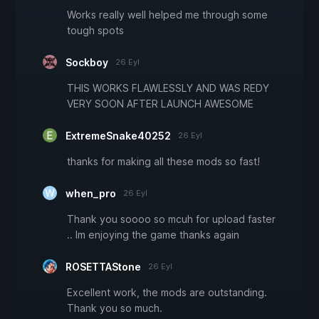
Works really well helped me through some
tough spots
Sockboy
26 Eyl
THIS WORKS FLAWLESSLY AND WAS REDY
VERY SOON AFTER LAUNCH AWESOME
ExtremeSnake40252
26 Eyl
thanks for making all these mods so fast!
when_pro
26 Eyl
Thank you soooo so mcuh for upload faster
.. Im enjoying the game thanks again
ROSETTAStone
26 Eyl
Excellent work, the mods are outstanding.
Thank you so much.