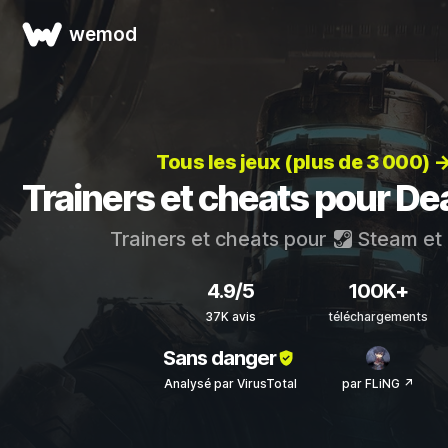
wemod
Tous les jeux (plus de 3 000) 
Trainers et cheats pour D
Trainers et cheats pour
Steam
et
4.9/5
100K+
37K avis
téléchargements
Sans danger
Analysé par VirusTotal
par FLiNG ↗