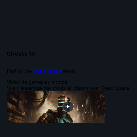
Cheats
13
Part of the
Dead Space
series
Vidéo de gameplay moddé
Vue d’ensemble des mods et cheats pour Dead Space