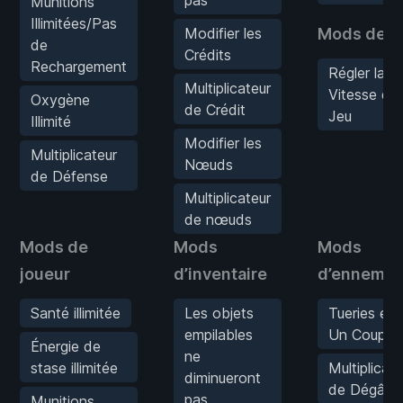
pas
Munitions
Illimitées/Pas
Modifier les
Mods de j
de
Crédits
Rechargement
Régler la
Multiplicateur
Vitesse du
Oxygène
de Crédit
Jeu
Illimité
Modifier les
Multiplicateur
Nœuds
de Défense
Multiplicateur
de nœuds
Mods de
Mods
Mods
joueur
d’inventaire
d’ennemis
Santé illimitée
Les objets
Tueries en
empilables
Un Coup
Énergie de
ne
stase illimitée
Multiplicate
diminueront
de Dégâts
pas
Munitions