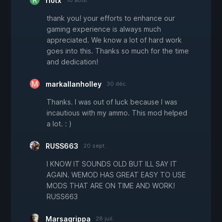
riotx
thank you! your efforts to enhance our
gaming experience is always much
appreciated. We know a lot of hard work
goes into this. Thanks so much for the time
and dedication!
markallanholley
30 déc.
Thanks. I was out of luck because I was
incautious with my ammo. This mod helped
a lot. : )
RUSS663
20 sept.
I KNOW IT SOUNDS OLD BUT ILL SAY IT
AGAIN. WEMOD HAS GREAT EASY TO USE
MODS THAT ARE ON TIME AND WORK!
RUSS663
Marsagrippa
28 juil.