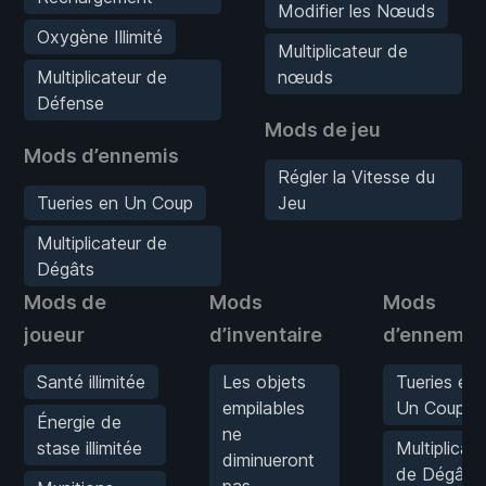
Modifier les Nœuds
Oxygène Illimité
Multiplicateur de
Multiplicateur de
nœuds
Défense
Mods de jeu
Mods d’ennemis
Régler la Vitesse du
Tueries en Un Coup
Jeu
Multiplicateur de
Dégâts
Mods de
Mods
Mods
joueur
d’inventaire
d’ennemis
Santé illimitée
Les objets
Tueries en
empilables
Un Coup
Énergie de
ne
stase illimitée
Multiplicate
diminueront
de Dégâts