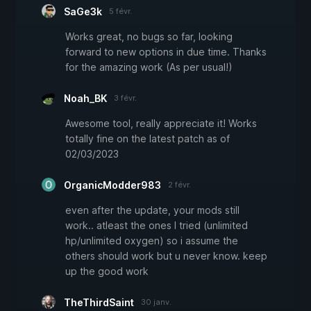
SaGe3k
5 févr.
Works great, no bugs so far, looking
forward to new options in due time. Thanks
for the amazing work (As per usual!)
Noah_BK
3 févr.
Awesome tool, really appreciate it! Works
totally fine on the latest patch as of
02/03/2023
OrganicModder983
2 févr.
even after the update, your mods still
work.. atleast the ones I tried (unlimited
hp/unlimited oxygen) so i assume the
others should work but u never know. keep
up the good work
TheThirdSaint
30 janv.