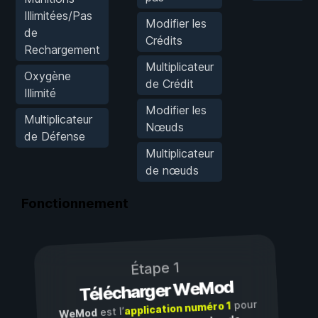
Illimitées/Pas
Modifier les
de
Crédits
Rechargement
Multiplicateur
Oxygène
de Crédit
Illimité
Modifier les
Multiplicateur
Nœuds
de Défense
Multiplicateur
de nœuds
Fonctionnement
Étape 1
Télécharger WeMod
pour
application numéro 1
est l’
WeMod