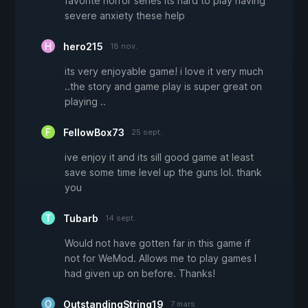
favorite horror series its hard to play having
severe anxiety these help
hero215
18 nov.
its very enjoyable game! i love it very much
..the story and game play is super great on
playing ..
FellowBox73
25 sept.
ive enjoy it and its sill good game at least
save some time level up the guns lol. thank
you
Tubarb
14 sept.
Would not have gotten far in this game if
not for WeMod. Allows me to play games I
had given up on before. Thanks!
OutstandingString19
7 mars