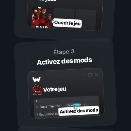
Ouvrir le jeu
Étape 3
Activez des mods
Votre jeu
Activé
Désactivé
Santé illimitée
Activez des mods
Endurance illimitée