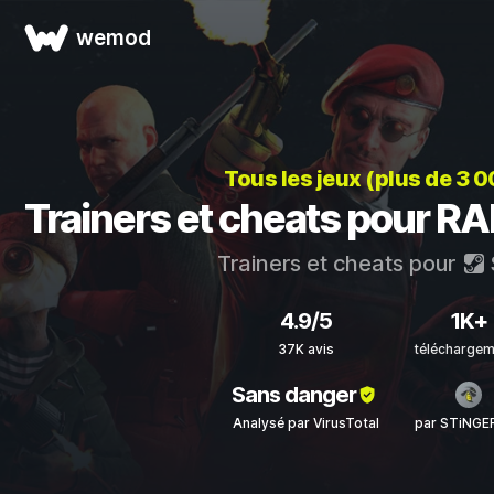
wemod
Tous les jeux (plus de 3 
Trainers et cheats pour RAI
Trainers et cheats pour
4.9/5
1K+
37K avis
télécharge
Sans danger
Analysé par VirusTotal
par STiNGE