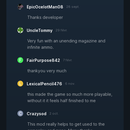
EpicOcelotMan08
28 sept.
Thanks developer
UncleTommy
29 févr.
Very fun with an unending magazine and
infinite ammo.
FairPurpose842
7 févr.
thankyou very much
LexicalPencil476
6 nov.
this made the game so much more playable,
without it it feels half finished to me
Crazysod
2 oct.
This mod really helps to get used to the