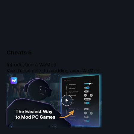
Cheats
5
Introduction à WeMod
Vue d’ensemble du modding avec WeMod