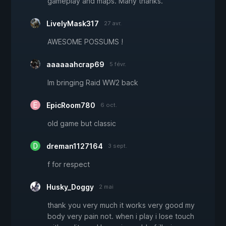
gameplay and maps. Many thanks.
LivelyMask317
27 avr.
AWESOME POSSUMS !
aaaaaahcrap69
5 févr.
Im bringing Raid WW2 back
EpicRoom780
6 oct.
old game but classic
dreman1127164
3 sept.
f for respect
Husky_Doggy
2 mai
thank you very much it works very good my
body very pain not. when i play i lose touch