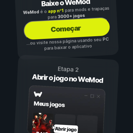
Baixe o WeMod
para mods e trapaças
app nº1
é o
WeMod
3000+ jogos
para
Começar
PC
...ou visite nossa página usando seu
para baixar o aplicativo
Etapa 2
Abrir o jogo no WeMod
Meus jogos
Abrir jogo