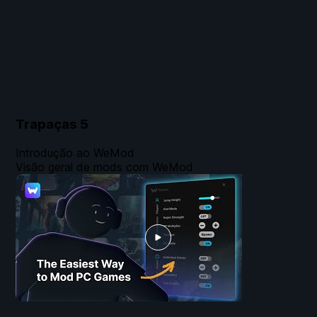
Trapaças
5
Introdução ao WeMod
Visão geral de mods com WeMod