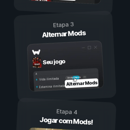
Etapa 3
Alternar Mods
Seu jogo
Ligada
Desligada
Vida ilimitada
Alternar Mods
Estamina ilimitada
Etapa 4
Jogar com Mods!