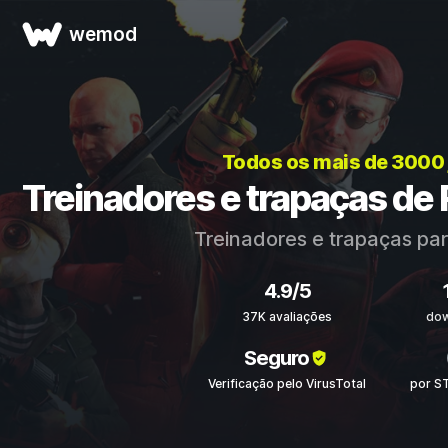
wemod
Todos os mais de 3000
Treinadores e trapaças de 
Treinadores e trapaças pa
4.9/5
37K avaliações
dow
Seguro
Verificação pelo VirusTotal
por S