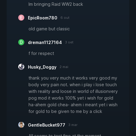
Im bringing Raid WW2 back
EpicRoom780
6 out
old game but classic
dreman1127164
3 set
f for respect
Husky_Doggy
2 mai
thank you very much it works very good my
body very pain not. when i play i lose touch
with reality and loose in world of illusionvery
pog mod it works 100% yet i wish for gold
ha-ahem gold chea- ahem i meant yet i wish
for gold to be given to me by a click
GentleBucket977
3 mar
All seems to test fine at the moment