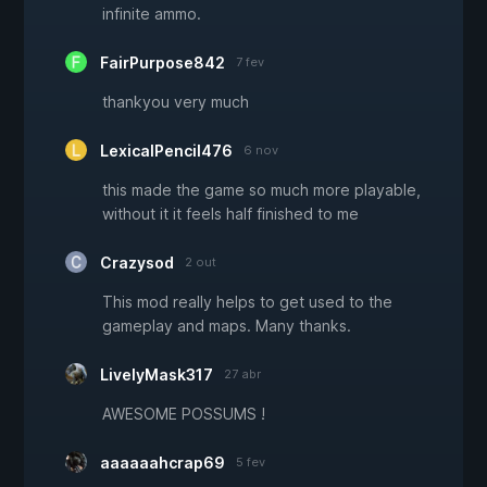
infinite ammo.
FairPurpose842
7 fev
thankyou very much
LexicalPencil476
6 nov
this made the game so much more playable,
without it it feels half finished to me
Crazysod
2 out
This mod really helps to get used to the
gameplay and maps. Many thanks.
LivelyMask317
27 abr
AWESOME POSSUMS !
aaaaaahcrap69
5 fev