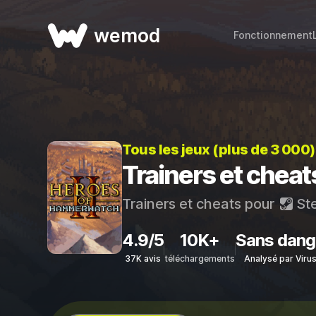
wemod
Fonctionnement
Tous les jeux (plus de 3 000
Trainers et chea
Trainers et cheats pour
St
4.9/5
10K+
Sans dang
37K avis
téléchargements
Analysé par Viru