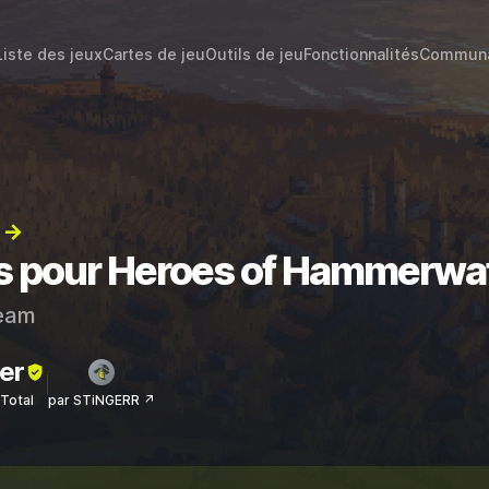
Liste des jeux
Cartes de jeu
Outils de jeu
Fonctionnalités
Commun
) →
ts pour Heroes of Hammerwat
eam
er
sTotal
par STiNGERR ↗