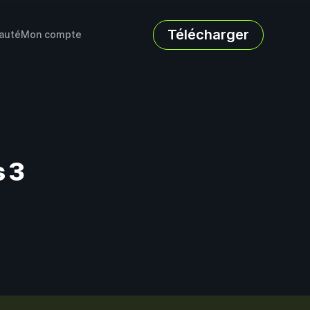
Télécharger
auté
Mon compte
s 3