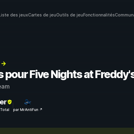
Liste des jeux
Cartes de jeu
Outils de jeu
Fonctionnalités
Commun
) →
s pour Five Nights at Freddy'
eam
er
sTotal
par MrAntiFun ↗