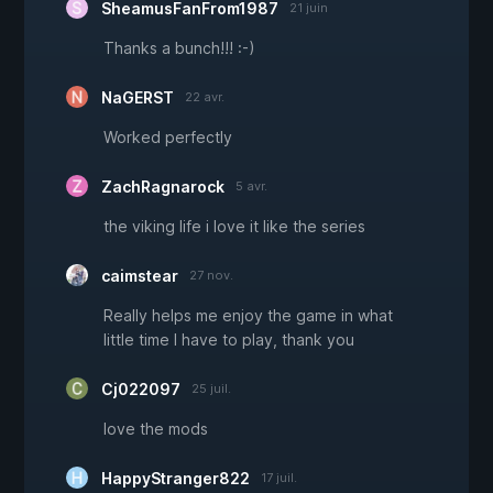
SheamusFanFrom1987
21 juin
Thanks a bunch!!! :-)
NaGERST
22 avr.
Worked perfectly
ZachRagnarock
5 avr.
the viking life i love it like the series
caimstear
27 nov.
Really helps me enjoy the game in what
little time I have to play, thank you
Cj022097
25 juil.
love the mods
HappyStranger822
17 juil.