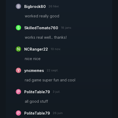
Bigbrock80
26 févr.
worked really good
SkilledTomato760
18 janv.
works real well.. thanks!
NCRanger22
10 nov.
nice nice
yncmemes
22 sept.
rad game super fun and cool
PoliteTable79
3 juil.
all good stuff
PoliteTable79
26 juin