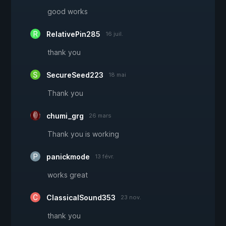
good works
RelativePin285
16 juil.
thank you
SecureSeed223
18 mai
Thank you
chumi_grg
26 mars
Thank you is working
panickmode
13 févr.
works great
ClassicalSound353
23 nov.
thank you