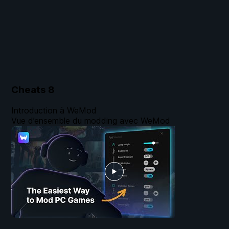
Cheats
8
Introduction à WeMod
Vue d’ensemble du modding avec WeMod