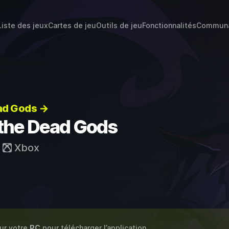
Liste des jeux
Cartes de jeu
Outils de jeu
Fonctionnalités
Commun
ead Gods →
 the Dead Gods
t
Xbox
sur votre
PC
pour télécharger l’application