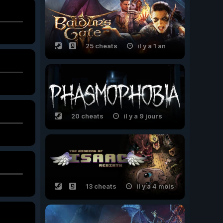
25 cheats
il y a 1 an
20 cheats
il y a 9 jours
13 cheats
il y a 4 mois