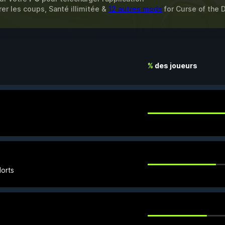
er les coups, Santé illimitée &
12 autres mods
for
Curse of the
%
des joueurs
orts