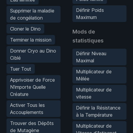
Définir Poids
Supprimer la maladie
Maximum
de congélation
Cloner le Dino
Mods de
Terminer la mission
statistiques
Donner Cryo au Dino
Définir Niveau
Ciblé
Maximal
Tuer Tout
Multiplicateur de
Mêlée
Apprivoiser de Force
N'importe Quelle
Multiplicateur de
Créature
vitesse
Activer Tous les
Définir la Résistance
Accouplements
à la Température
Trouver des Dépôts
Multiplicateur de
de Mutagène
Vitesse d'Artisanat