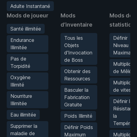
Adulte Instantané
Mods de joueur
Mods
Mods de
d’inventaire
statistiqu
Santé illimitée
Tous les
Définir
Endurance
Objets
Niveau
Illimitée
d'Invocation
Maximal
Pas de
de Boss
Multiplicat
Torpidité
Obtenir des
de Mêlée
Oxygène
Ressources
Multiplicat
Illimité
Basculer la
de vitesse
Nourriture
Fabrication
Définir la
Illimitée
Gratuite
Résistanc
Eau illimitée
Poids Illimité
la
Températu
Supprimer la
Définir Poids
maladie de
Maximum
Multiplicat