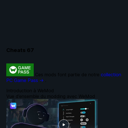
Cheats
67
Ces mods font partie de notre
collection
PC Game Pass →
.
Introduction à WeMod
Vue d’ensemble du modding avec WeMod