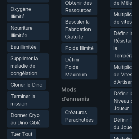
Obtenir des
de Mêlée
Oxygène
Ressources
Multiplicat
Illimité
Basculer la
de vitesse
Nourriture
Fabrication
Définir la
Illimitée
Gratuite
Résistance
Eau illimitée
Poids Illimité
la
Températu
Supprimer la
Définir
maladie de
Poids
Multiplicat
congélation
Maximum
de Vitesse
d'Artisanat
Cloner le Dino
Mods
Définir le
Terminer la
d’ennemis
Niveau du
mission
Joueur
Créatures
Donner Cryo
Parachutées
Définir l'XP
au Dino Ciblé
du Joueur
Tuer Tout
Multiplicat