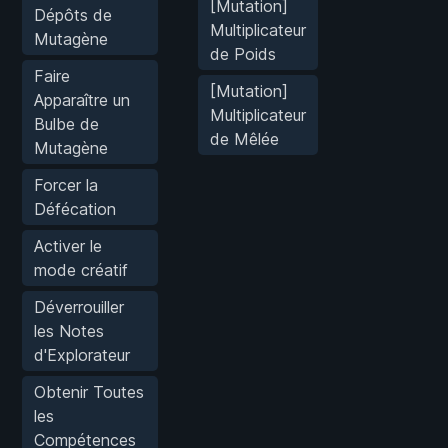
[Mutation]
Dépôts de
Multiplicateur
Mutagène
de Poids
Faire
[Mutation]
Apparaître un
Multiplicateur
Bulbe de
de Mêlée
Mutagène
Forcer la
Défécation
Activer le
mode créatif
Déverrouiller
les Notes
d'Explorateur
Obtenir Toutes
les
Compétences