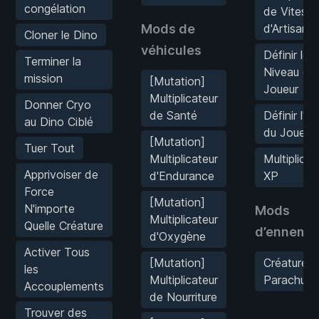
congélation
de Vitesse
Mods de
d'Artisanat
Cloner le Dino
véhicules
Définir le
Terminer la
Niveau du
mission
[Mutation]
Joueur
Multiplicateur
Donner Cryo
de Santé
Définir l'X
au Dino Ciblé
du Joueur
[Mutation]
Tuer Tout
Multiplicateur
Multiplicat
Apprivoiser de
d'Endurance
XP
Force
[Mutation]
N'importe
Mods
Multiplicateur
Quelle Créature
d’ennemis
d'Oxygène
Activer Tous
[Mutation]
Créatures
les
Multiplicateur
Parachuté
Accouplements
de Nourriture
Trouver des