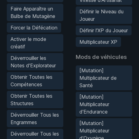
Faire Apparaître un
Définir le Niveau du
Bulbe de Mutagène
Joueur
Forcer la Défécation
Définir l'XP du Joueur
Activer le mode
Multiplicateur XP
créatif
Mods de véhicules
Déverrouiller les
Notes d'Explorateur
[Mutation]
Obtenir Toutes les
Multiplicateur de
Compétences
Santé
Obtenir Toutes les
[Mutation]
Structures
Multiplicateur
d'Endurance
Déverrouiller Tous les
Engrammes
[Mutation]
Multiplicateur
Déverrouiller Tous les
d'Oxygène