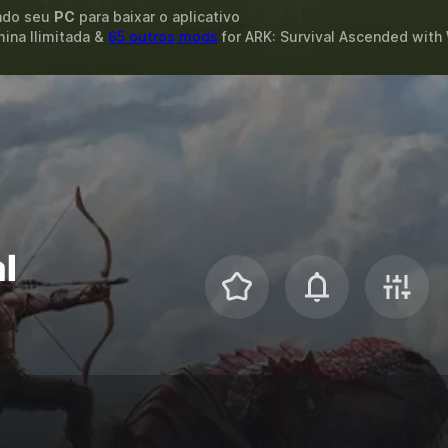
ando seu
PC
para baixar o aplicativo
mina Ilimitada &
65 outros mods
for
ARK: Survival Ascended
with