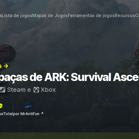
a
Lista de jogos
Mapas de Jogos
Ferramentas de jogos
Recursos
C
s →
apaças de ARK: Survival Asc
Steam
e
Xbox
rusTotal
por MrAntiFun ↗