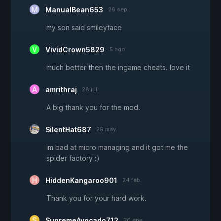
ManualBean653
26 sep.
my son said smileyface
VividCrown5829
5 ago.
much better then the ingame cheats. love it
amrithraj
28 jul.
A big thank you for the mod.
SilentHat687
29 may.
im bad at micro managing and it got me the
spider factory :)
HiddenKangaroo901
24 feb.
Thank you for your hard work.
SupremeAvocado712
26 ene.