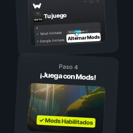
Tu juego
Activado
Desactivado
Salud ilimitada
Alternar Mods
Energía ilimitada
Paso 4
¡Juega con Mods!
✓ Mods Habilitados