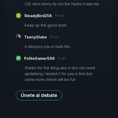
LOL dont worry its not the hacks it was me
SteadyBird258
16 sep.
keep up the good work
TeenyGlobe
23 jun.
it desyncs you in multi tho
PoliteGamer599
15 abr.
thanks for the thing aiso it dos not need
updateing i tested it for you is fine but
some more chests will be fun
Únete al debate