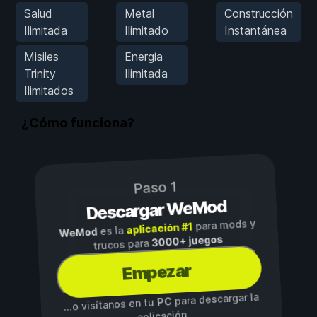
Salud
Metal
Construcción
Ilimitada
Ilimitado
Instantánea
Misiles
Energía
Trinity
Ilimitada
Ilimitados
¿Cómo funciona?
Paso 1
Descargar WeMod
para mods y
aplicación #1
es la
WeMod
3000+ juegos
trucos para
Empezar
para descargar la
PC
...o visítanos en tu
aplicación