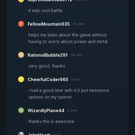
it was cool battle
FellowMountain635
10 ene.
helps me learn about the game without
having to worry about power and metal
RationalBubble291
26 abr.
very good, thanks
CheerfulCoder965
5 mar.
i had a good time with it,it jsut neesmore
options on my opinon
WizardlyPlane44
2 ene.
thanks this is awesome
JohnHeart
9 dic.