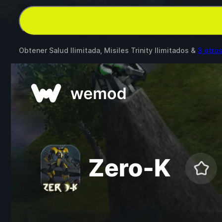
Obtener Salud Ilimitada, Misiles Trinity Ilimitados &
3 otro