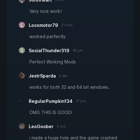
Very nice work!
Locomotor79
21 nov.
worked perfectly
SocialThunder319
18 jun.
Perfect Working Mods
JestrSparda
2 abr.
works for both 32 and 64 bit windows.
RegularPumpkin134
17 oct.
OMG THIS IS GOOD!
LeoGoober
2 oct.
i made a huge hole and the game crashed