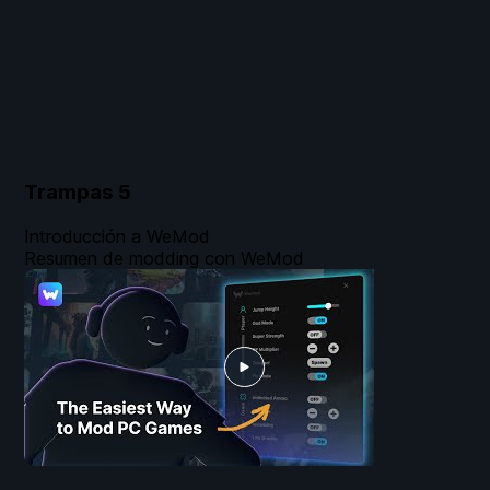
Trampas
5
Introducción a WeMod
Resumen de modding con WeMod