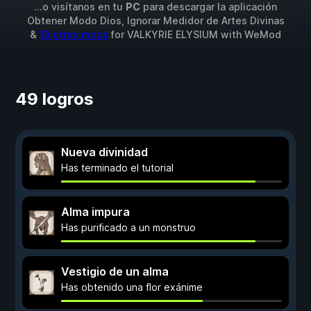
...o visítanos en tu
PC
para descargar la aplicación
Obtener Modo Dios, Ignorar Medidor de Artes Divinas
&
13 otros mods
for
VALKYRIE ELYSIUM
with
WeMod
49 logros
Nueva divinidad
Has terminado el tutorial
Alma impura
Has purificado a un monstruo
Vestigio de un alma
Has obtenido una flor exánime