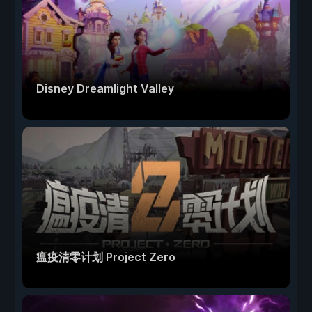
Disney Dreamlight Valley
瘟疫清零计划 Project Zero