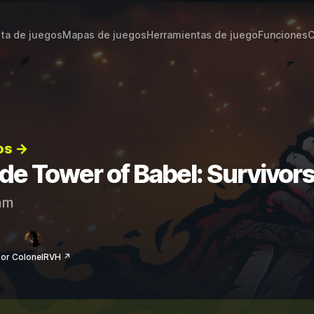
sta de juegos
Mapas de juegos
Herramientas de juego
Funciones
C
os →
 de Tower of Babel: Survivor
am
or ColonelRVH ↗