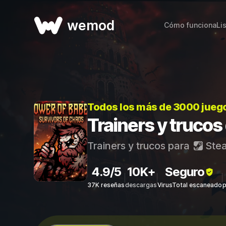
wemod
Cómo funciona
Li
Todos los más de 3000 jueg
Trainers y trucos
Trainers y trucos para
Ste
4.9/5
10K+
Seguro
37K reseñas
descargas
VirusTotal escaneado
p