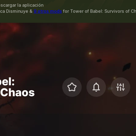
scargar la aplicación
nca Disminuye &
9 otros mods
for
Tower of Babel: Survivors of C