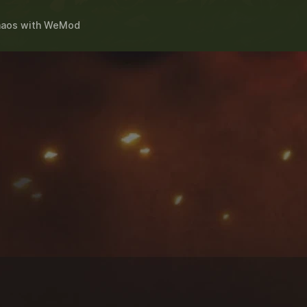
haos
with
WeMod