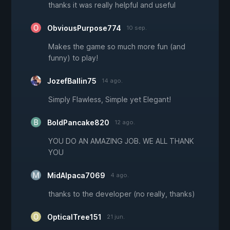
thanks it was really helpful and useful
ObviousPurpose774
10 sep.
Makes the game so much more fun (and
funny) to play!
JozefBallin75
14 ago.
Simply Flawless, Simple yet Elegant!
BoldPancake820
12 ago.
YOU DO AN AMAZING JOB. WE ALL THANK
YOU
MidAlpaca7069
4 ago.
thanks to the developer (no really, thanks)
OpticalTree151
21 jun.