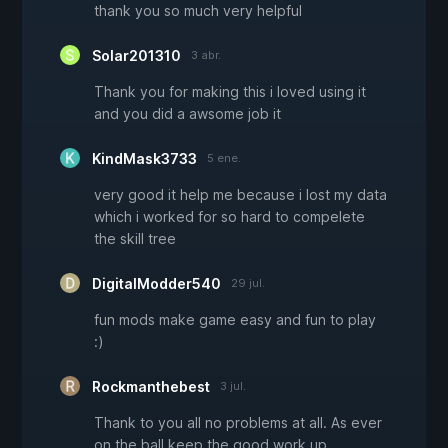
thank you so much very helpful
Solar201310
3 abr.
Thank you for making this i loved using it
and you did a awsome job it
KindMask3733
5 ene.
very good it help me because i lost my data
which i worked for so hard to compelete
the skill tree
DigitalModder540
29 jul.
fun mods make game easy and fun to play
:)
Rockmanthebest
3 jul.
Thank to you all no problems at all. As ever
on the ball keep the good work up