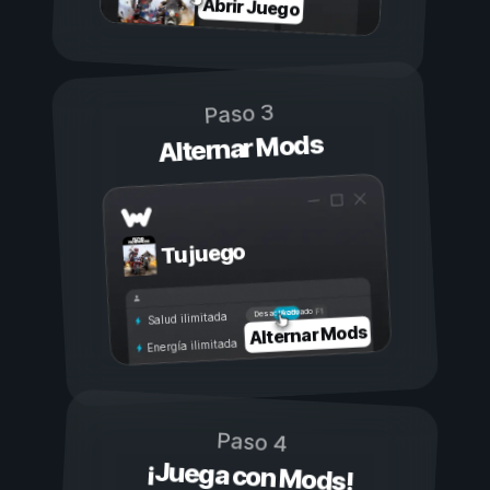
Abrir Juego
Paso 3
Alternar Mods
Tu juego
Activado
Desactivado
Salud ilimitada
Alternar Mods
Energía ilimitada
Paso 4
¡Juega con Mods!