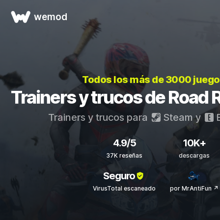
wemod
Todos los más de 3000 jueg
Trainers y trucos de Road
Trainers y trucos para
Steam
y
E
4.9/5
10K+
37K reseñas
descargas
Seguro
VirusTotal escaneado
por MrAntiFun ↗