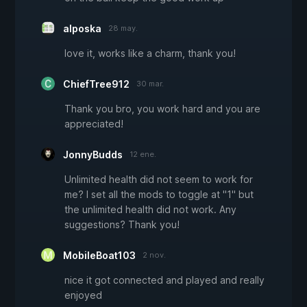
alposka
28 may.
love it, works like a charm, thank you!
ChiefTree912
30 mar.
Thank you bro, you work hard and you are
appreciated!
JonnyBudds
12 ene.
Unlimited health did not seem to work for
me? I set all the mods to toggle at "1" but
the unlimited health did not work. Any
suggestions? Thank you!
MobileBoat103
2 nov.
nice it got connected and played and really
enjoyed