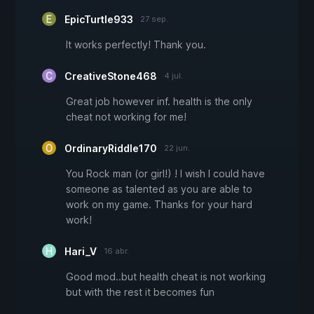
EpicTurtle933
27 sep.
It works perfectly! Thank you.
CreativeStone468
4 jul.
Great job however inf. health is the only
cheat not working for me!
OrdinaryRiddle170
22 jun.
You Rock man (or girl!) ! I wish I could have
someone as talented as you are able to
work on my game. Thanks for your hard
work!
Hari_V
16 abr.
Good mod..but health cheat is not working
but with the rest it becomes fun