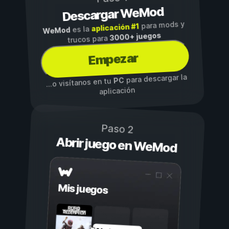
Descargar WeMod
para mods y
aplicación #1
es la
WeMod
3000+ juegos
trucos para
Empezar
para descargar la
PC
...o visítanos en tu
aplicación
Paso 2
Abrir juego en WeMod
Mis juegos