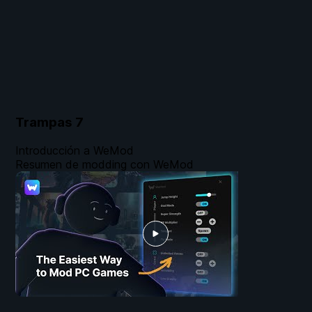
Trampas
7
Introducción a WeMod
Resumen de modding con WeMod