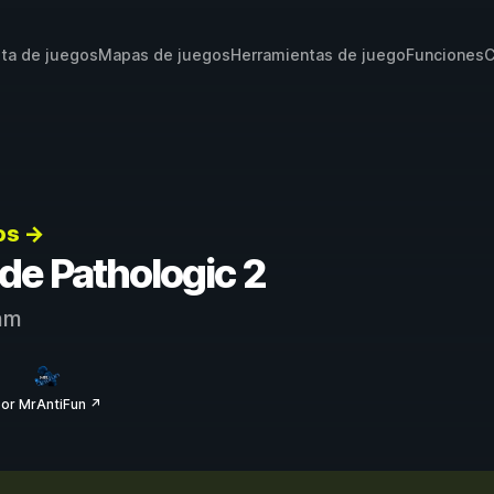
sta de juegos
Mapas de juegos
Herramientas de juego
Funciones
C
os →
 de Pathologic 2
am
or MrAntiFun ↗