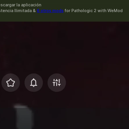
scargar la aplicación
stencia Ilimitada &
6 otros mods
for
Pathologic 2
with
WeMod