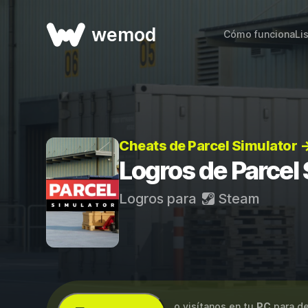
wemod
Cómo funciona
Li
Cheats de Parcel Simulator 
Logros de Parcel
Logros para
Steam
...o visítanos en tu
PC
para de