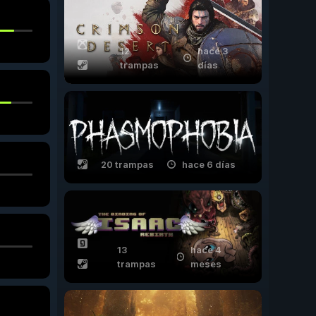
12
hace 3
trampas
días
20 trampas
hace 6 días
13
hace 4
trampas
meses