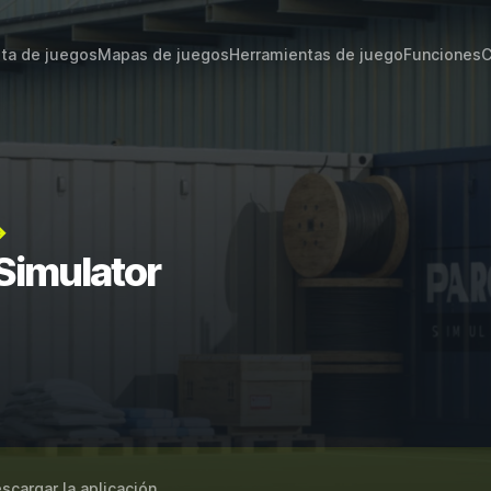
sta de juegos
Mapas de juegos
Herramientas de juego
Funciones
C
→
 Simulator
scargar la aplicación