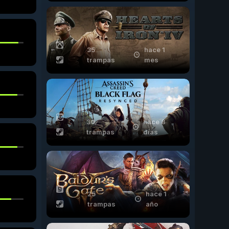
35
hace 1
trampas
mes
30
hace 8
trampas
días
25
hace 1
trampas
año