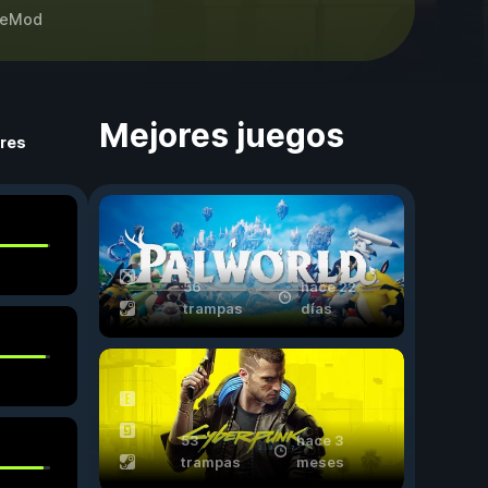
eMod
Mejores juegos
ores
56
hace 22
trampas
días
53
hace 3
trampas
meses