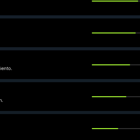
iento.
n.