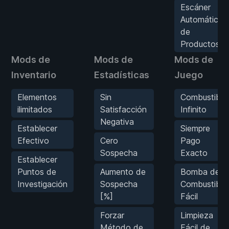
Escáner
Automático
de
Productos
Mods de
Mods de
Mods de
Inventario
Estadísticas
Juego
Elementos
Sin
Combustible
ilimitados
Satisfacción
Infinito
Negativa
Establecer
Siempre
Efectivo
Cero
Pago
Sospecha
Exacto
Establecer
Puntos de
Aumento de
Bomba de
Investigación
Sospecha
Combustible
[%]
Fácil
Forzar
Limpieza
Método de
Fácil de