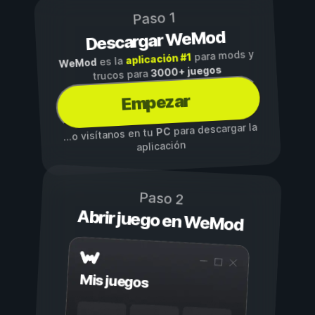
Paso 1
Descargar WeMod
para mods y
aplicación #1
es la
WeMod
3000+ juegos
trucos para
Empezar
para descargar la
PC
...o visítanos en tu
aplicación
Paso 2
Abrir juego en WeMod
Mis juegos