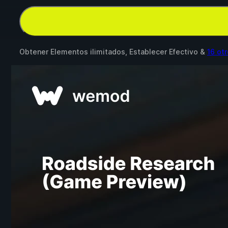
Obtener Elementos ilimitados, Establecer Efectivo &
16 ot