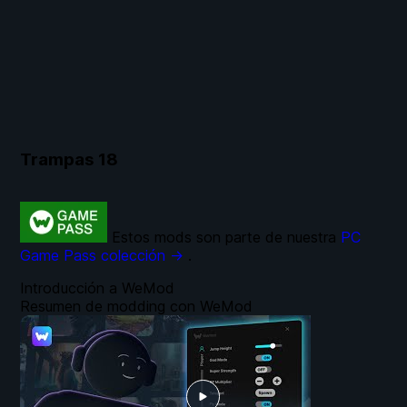
Trampas
18
Estos mods son parte de nuestra
PC
Game Pass colección →
.
Introducción a WeMod
Resumen de modding con WeMod