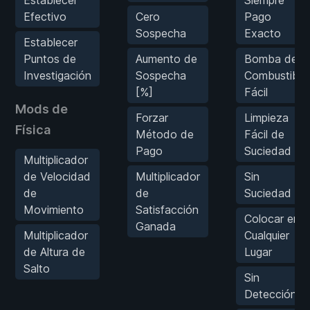
Efectivo
Cero
Pago
Sospecha
Exacto
Establecer
Puntos de
Aumento de
Bomba de
Investigación
Sospecha
Combustible
[%]
Fácil
Mods de
Forzar
Limpieza
Física
Método de
Fácil de
Pago
Suciedad
Multiplicador
de Velocidad
Multiplicador
Sin
de
de
Suciedad
Movimiento
Satisfacción
Colocar en
Ganada
Multiplicador
Cualquier
de Altura de
Lugar
Salto
Sin
Detección