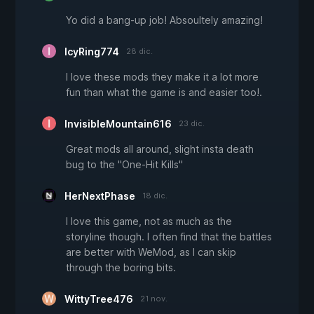
Yo did a bang-up job! Absoultely amazing!
IcyRing774
28 dic.
I love these mods they make it a lot more
fun than what the game is and easier too!.
InvisibleMountain616
23 dic.
Great mods all around, slight insta death
bug to the "One-Hit Kills"
HerNextPhase
18 dic.
I love this game, not as much as the
storyline though. I often find that the battles
are better with WeMod, as I can skip
through the boring bits.
WittyTree476
21 nov.