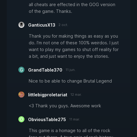
all cheats are effected in the GOG version
of the game. Thanks.
GanticusX13
2 oct.
Thank you for making things as easy as you
do. I'm not one of these 100% weirdos. I just
want to play my games to shut off reality for
a bit, and just want to enjoy the stories.
GrandTable370
11 jun.
Nice to be able to change Brutal Legend
littlebigproletariat
12 mar.
<3 Thank you guys. Awesome work
ObviousTable275
11 mar.
This game is a homage to all of the rock