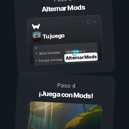
Alternar Mods
Tu juego
Activado
Desactivado
Salud ilimitada
Alternar Mods
Energía ilimitada
Paso 4
¡Juega con Mods!