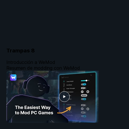
Trampas
8
Introducción a WeMod
Resumen de modding con WeMod