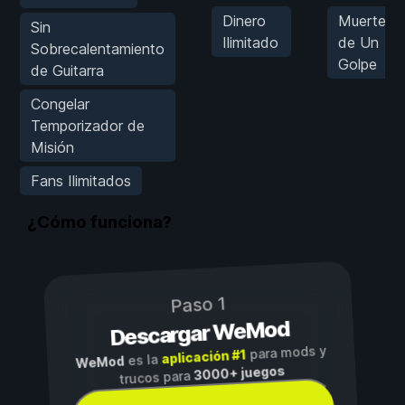
Dinero
Muertes
Sin
Ilimitado
de Un
Sobrecalentamiento
Golpe
de Guitarra
Congelar
Temporizador de
Misión
Fans Ilimitados
¿Cómo funciona?
Paso 1
Descargar WeMod
para mods y
aplicación #1
es la
WeMod
3000+ juegos
trucos para