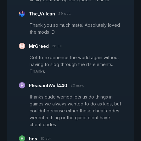
The_Vulcan
29 oct.
Thank you so much mate! Absolutely loved
the mods :D
MrGreed
28 jul.
Got to experience the world again without
having to slog through the rts elements.
Thanks
PleasantWolf440
20 may.
thanks dude wemod lets us do things in
games we always wanted to do as kids, but
couldnt because either those cheat codes
werent a thing or the game didnt have
cheat codes
bns
10 abr.