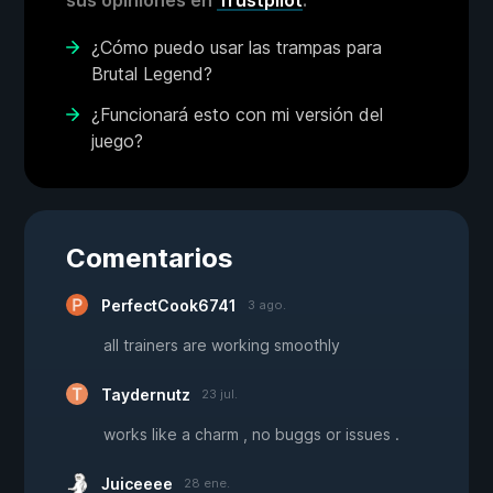
sus opiniones en
Trustpilot
.
¿Cómo puedo usar las trampas para
Brutal Legend?
¿Funcionará esto con mi versión del
juego?
Comentarios
PerfectCook6741
3 ago.
all trainers are working smoothly
Taydernutz
23 jul.
works like a charm , no buggs or issues .
Juiceeee
28 ene.