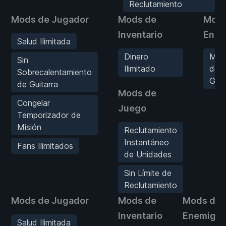
Reclutamiento
Mods de Jugador
Mods de
Mods
Inventario
Enem
Salud Ilimitada
Dinero
Mue
Sin
Ilimitado
de 
Sobrecalentamiento
Gol
de Guitarra
Mods de
Congelar
Juego
Temporizador de
Misión
Reclutamiento
Instantáneo
Fans Ilimitados
de Unidades
Sin Límite de
Reclutamiento
Mods de Jugador
Mods de
Mods de
Inventario
Enemigo
Salud Ilimitada