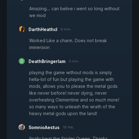
Amazing... can belive i went so long without
we mod
DarthHeathcl
6 nov.
Worked Like a charm. Does not break
immersion
DeathBringerIam
3 nov.
playing the game without mods is simply
hella-lot of fun but playing the game with
mods, allows you to please the metal gods
like never before! never dying, never
overheating Clementine and so much more!
so many ways to unleash the wrath of the
heavy metal gods upon the land!
SomnioAestus
18 feb.
finally beat the Spider Queen. Thanks