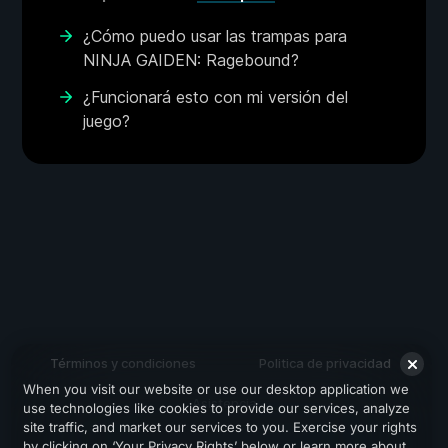
¿Cómo puedo usar las trampas para
NINJA GAIDEN: Ragebound?
¿Funcionará esto con mi versión del
juego?
Términos y condiciones
Politica de privacidad
When you visit our website or use our desktop application we
Asistencia
use technologies like cookies to provide our services, analyze
site traffic, and market our services to you. Exercise your rights
by clicking on ‘Your Privacy Rights’ below or learn more about