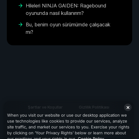
Hileleri NINJA GAIDEN: Ragebound
oyununda nasıl kullanırım?
Bu, benim oyun sürümümde çalışacak
mı?
Şartlar ve Koşullar
Gizlilik Politikası
When you visit our website or use our desktop application we
Destek
use technologies like cookies to provide our services, analyze
site traffic, and market our services to you. Exercise your rights
by clicking on ‘Your Privacy Rights’ below or learn more about
our practices and your rights in our
Cookie Policy