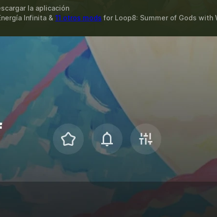
scargar la aplicación
nergía Infinita &
11 otros mods
for
Loop8: Summer of Gods
with