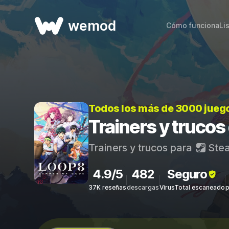
wemod
Cómo funciona
Li
Todos los más de 3000 jueg
Trainers y truco
Trainers y trucos para
Ste
4.9/5
482
Seguro
37K reseñas
descargas
VirusTotal escaneado
p