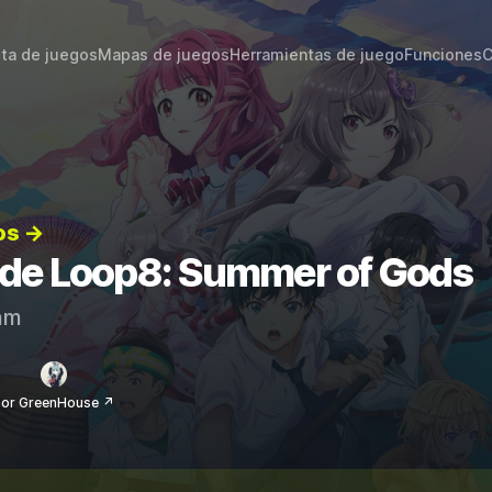
sta de juegos
Mapas de juegos
Herramientas de juego
Funciones
C
os →
s de Loop8: Summer of Gods
am
or GreenHouse ↗