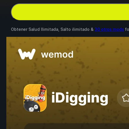
Obtener Salud Ilimitada, Salto ilimitado &
30 otros mods
f