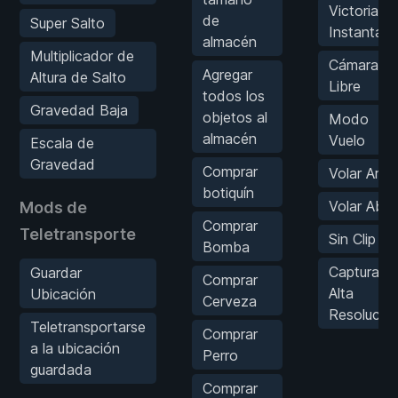
Victoria
de
Super Salto
Instantán
almacén
Multiplicador de
Cámara
Agregar
Altura de Salto
Libre
todos los
Gravedad Baja
objetos al
Modo
almacén
Vuelo
Escala de
Gravedad
Comprar
Volar Arrib
botiquín
Volar Abaj
Mods de
Comprar
Teletransporte
Sin Clip
Bomba
Captura d
Guardar
Comprar
Alta
Ubicación
Cerveza
Resolució
Teletransportarse
Comprar
a la ubicación
Perro
guardada
Comprar