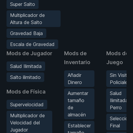
Super Salto
Multiplicador de
Altura de Salto
Gravedad Baja
Escala de Gravedad
Mods de Jugador
Mods de
Mods de
Inventario
Juego
Salud Ilimitada
Añadir
Sin Visitas
Salto ilimitado
Dinero
Policiales
Mods de Física
Aumentar
Salud
tamaño
Ilimitada d
Supervelocidad
de
Perro
almacén
Multiplicador de
Selecciona
Velocidad del
Establecer
Final
Jugador
tamaño