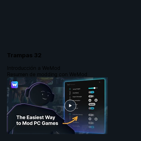
Trampas
32
Introducción a WeMod
Resumen de modding con WeMod