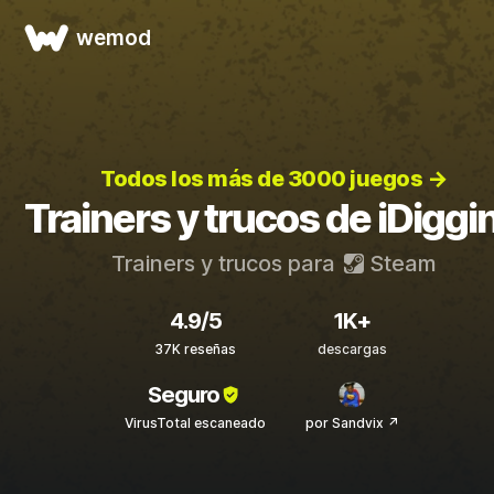
wemod
Todos los más de 3000 juegos →
Trainers y trucos de iDiggi
Trainers y trucos para
Steam
4.9/5
1K+
37K reseñas
descargas
Seguro
VirusTotal escaneado
por Sandvix ↗