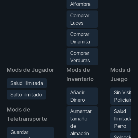
Alfombra
Comprar
Luces
Comprar
Dinamita
Comprar
Verduras
Mods de Jugador
Mods de
Mods de
Inventario
Juego
Salud Ilimitada
Añadir
Sin Visitas
Salto ilimitado
Dinero
Policiales
Mods de
Aumentar
Salud
Teletransporte
tamaño
Ilimitada d
de
Perro
Guardar
almacén
Selecciona