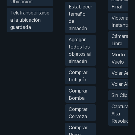
Ubicación
Establecer
Final
Teletransportarse
tamaño
Victoria
a la ubicación
de
Instantán
guardada
almacén
Cámara
Agregar
Libre
todos los
objetos al
Modo
almacén
Vuelo
Comprar
Volar Arrib
botiquín
Volar Abaj
Comprar
Sin Clip
Bomba
Captura d
Comprar
Alta
Cerveza
Resolució
Comprar
Perro