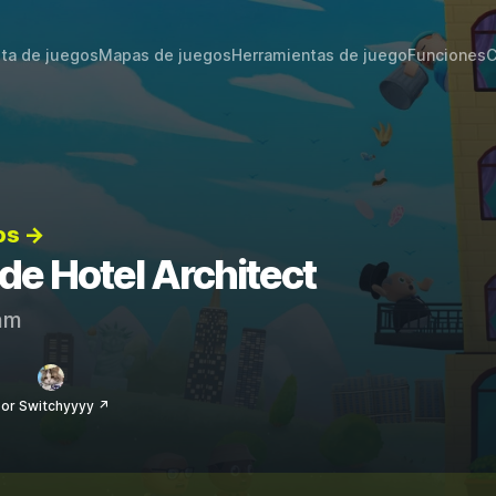
sta de juegos
Mapas de juegos
Herramientas de juego
Funciones
C
os →
 de Hotel Architect
am
or Switchyyyy ↗