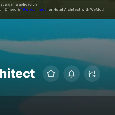
scargar la aplicación
dir Dinero &
19 otros mods
for
Hotel Architect
with
WeMod