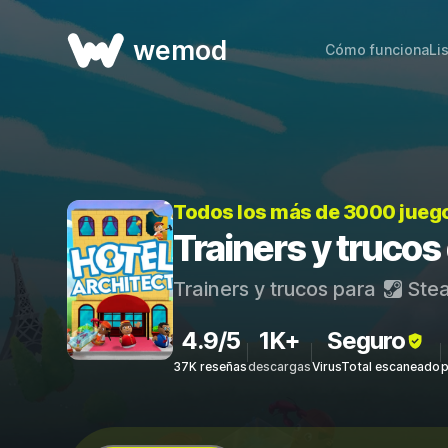
wemod
Cómo funciona
Li
Todos los más de 3000 jueg
Trainers y trucos
Trainers y trucos para
Ste
4.9/5
1K+
Seguro
37K reseñas
descargas
VirusTotal escaneado
p