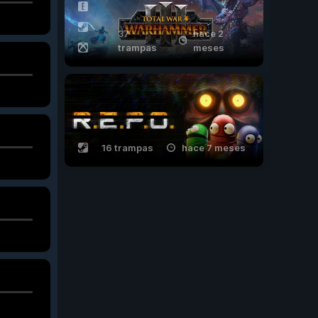
37
hace 2
trampas
meses
16 trampas
hace 7 meses