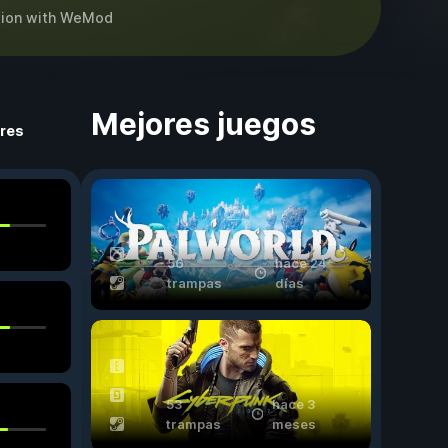
ion
with
WeMod
Mejores juegos
ores
56
hace 24
trampas
días
53
hace 3
trampas
meses