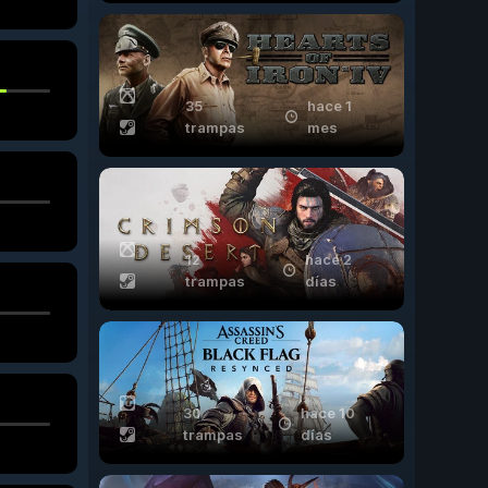
35
hace 1
trampas
mes
12
hace 2
trampas
días
30
hace 10
trampas
días