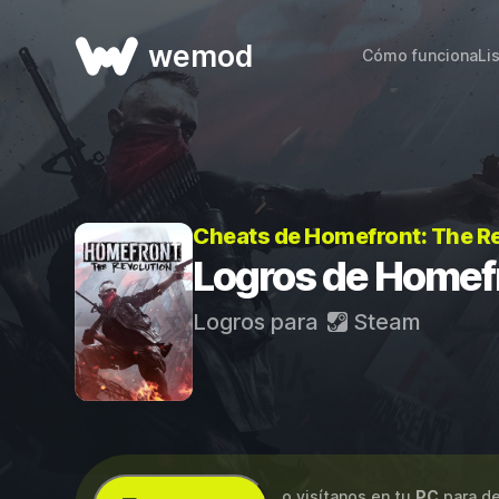
wemod
Cómo funciona
Li
Cheats de Homefront: The R
Logros de Homefr
Logros para
Steam
...o visítanos en tu
PC
para de