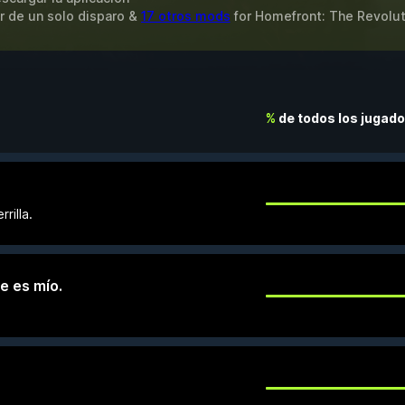
r de un solo disparo &
17 otros mods
for
Homefront: The Revolut
%
de todos los jugad
rilla.
e es mío.