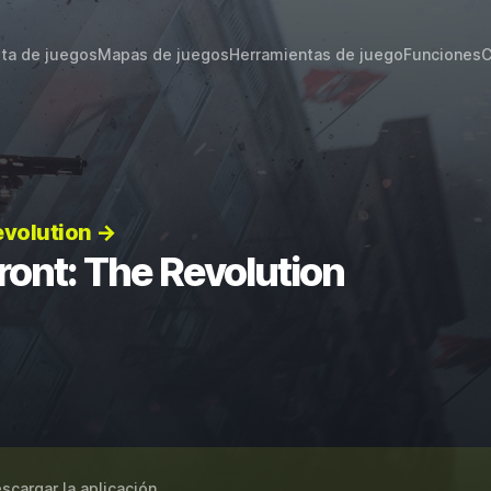
sta de juegos
Mapas de juegos
Herramientas de juego
Funciones
C
evolution →
ont: The Revolution
scargar la aplicación