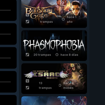
25
hace 1
trampas
año
20 trampas
hace 8 días
13
hace 4
trampas
meses