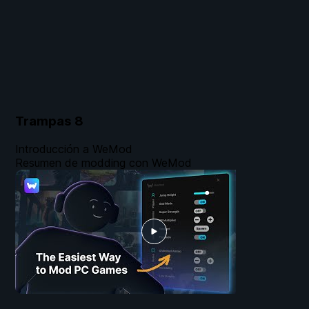
Trampas
8
Introducción a WeMod
Resumen de modding con WeMod