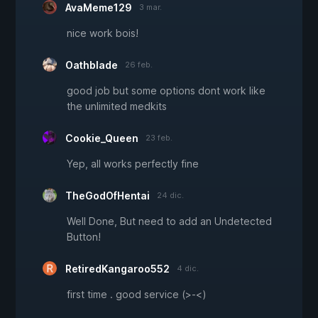
AvaMeme129
3 mar.
nice work bois!
Oathblade
26 feb.
good job but some options dont work like
the unlimited medkits
Cookie_Queen
23 feb.
Yep, all works perfectly fine
TheGodOfHentai
24 dic.
Well Done, But need to add an Undetected
Button!
RetiredKangaroo552
4 dic.
first time . good service (>-<)