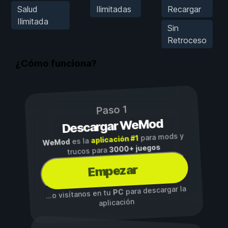
Salud
Ilimitadas
Recargar
Ilimitada
Sin
Retroceso
¿Cómo funciona?
Paso 1
Descargar WeMod
para mods y
aplicación #1
es la
WeMod
3000+ juegos
trucos para
Empezar
para descargar la
PC
...o visítanos en tu
aplicación