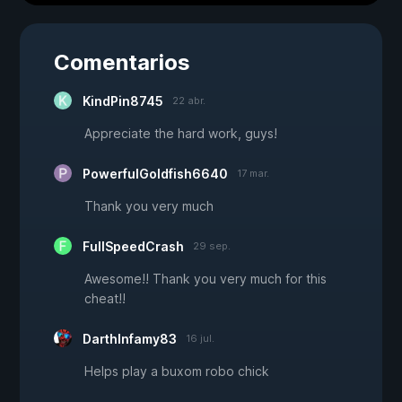
Comentarios
KindPin8745
22 abr.
Appreciate the hard work, guys!
PowerfulGoldfish6640
17 mar.
Thank you very much
FullSpeedCrash
29 sep.
Awesome!! Thank you very much for this
cheat!!
DarthInfamy83
16 jul.
Helps play a buxom robo chick