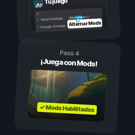
Tu juego
Activado
Desactivado
Salud ilimitada
Alternar Mods
Energía ilimitada
Paso 4
¡Juega con Mods!
✓ Mods Habilitados