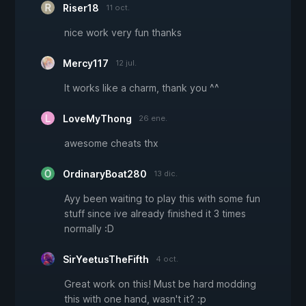
Riser18
11 oct.
nice work very fun thanks
Mercy117
12 jul.
It works like a charm, thank you ^^
LoveMyThong
26 ene.
awesome cheats thx
OrdinaryBoat280
13 dic.
Ayy been waiting to play this with some fun
stuff since ive already finished it 3 times
normally :D
SirYeetusTheFifth
4 oct.
Great work on this! Must be hard modding
this with one hand, wasn't it? :p