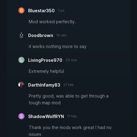
Bluestar350
1 jul.
Mod worked perfectly.
Doodbrown
10 abr.
it works nothing more to say
LivingProse970
29 mar.
Extremely helpful
DarthInfamy83
27 feb.
Pretty good, was able to get through a
tough map mod
ShadowWolfRYN
17 feb.
Thank you the mods work great I had no
issues