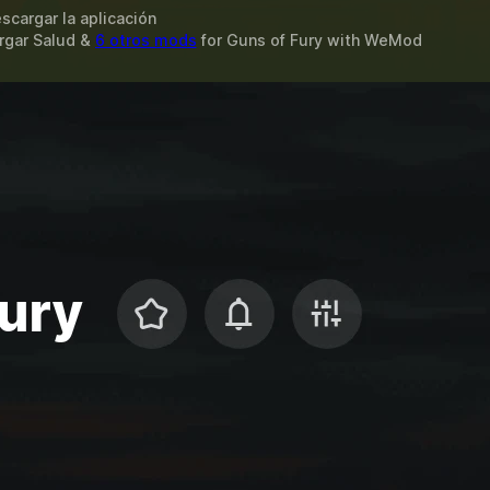
scargar la aplicación
argar Salud &
6 otros mods
for
Guns of Fury
with
WeMod