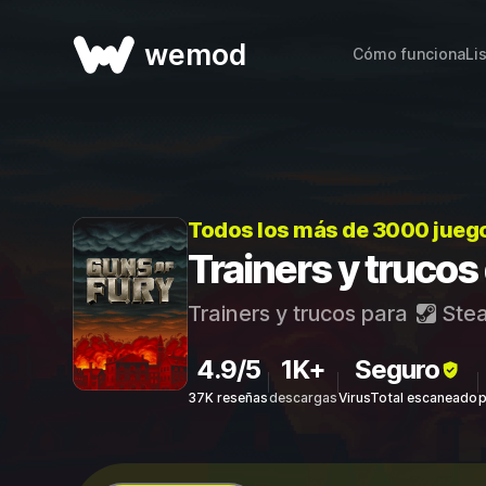
wemod
Cómo funciona
Li
Todos los más de 3000 jueg
Trainers y trucos
Trainers y trucos para
Ste
4.9/5
1K+
Seguro
37K reseñas
descargas
VirusTotal escaneado