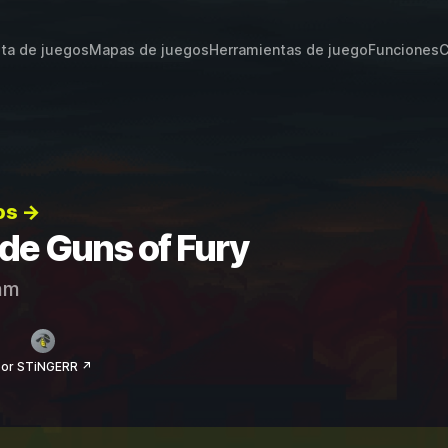
sta de juegos
Mapas de juegos
Herramientas de juego
Funciones
C
os →
 de Guns of Fury
am
por STiNGERR ↗