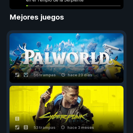
Mejores juegos
56 trampas
hace 23 días
53 trampas
hace 3 meses