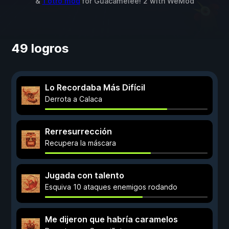
&
1 otro mod
for
Guacamelee! 2
with
WeMod
49 logros
Lo Recordaba Más Difícil
Derrota a Calaca
Rerresurrección
Recupera la máscara
Jugada con talento
Esquiva 10 ataques enemigos rodando
Me dijeron que habría caramelos