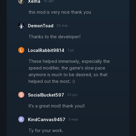
Xelha
10 abr.
this mod is very nice thank you
DemonToad
25 mar.
Thanks to the developer!
LocalRabbit9814
1 jul.
These helped immensely, especially the
speed modifier, the game's slow pace
anymore is much to be desired, so that
helped out the most. :)
SocialBucket597
23 jun.
It's a great mod! thank you!!
KindCanvas9457
3 may.
Ty for your work.