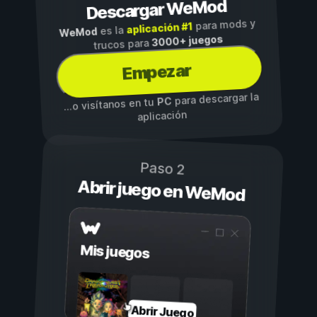
Descargar WeMod
para mods y
aplicación #1
es la
WeMod
3000+ juegos
trucos para
Empezar
para descargar la
PC
...o visítanos en tu
aplicación
Paso 2
Abrir juego en WeMod
Mis juegos
Abrir Juego