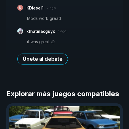
KDiesel1
2 ago.
Mods work great!
xthatmacguyx
1 ago.
it was great :D
Únete al debate
Explorar más juegos compatibles