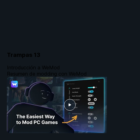
Trampas
13
Introducción a WeMod
Resumen de modding con WeMod