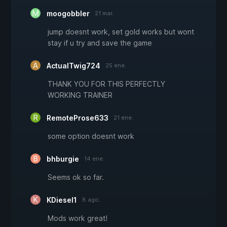
moogobbler
21 mar.
jump doesnt work, set gold works but wont
stay if u try and save the game
ActualTwig724
25 ene.
THANK YOU FOR THIS PERFECTLY
WORKING TRAINER
RemoteProse633
21 ene.
some option doesnt work
bhburgie
14 ene.
Seems ok so far.
KDiesel1
8 ago.
Mods work great!