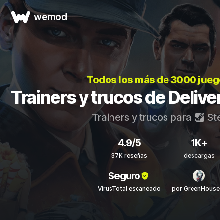
wemod
Todos los más de 3000 jue
Trainers y trucos de Delive
Trainers y trucos para
St
4.9/5
1K+
37K reseñas
descargas
Seguro
VirusTotal escaneado
por GreenHouse