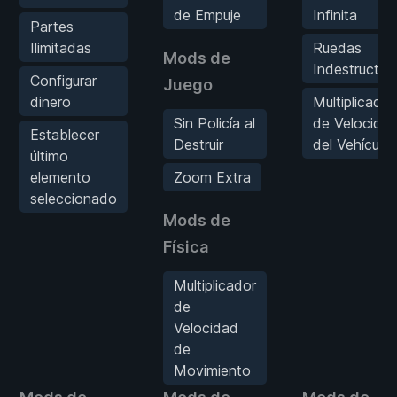
de Empuje
Infinita
Partes
Ilimitadas
Ruedas
Mods de
Indestructibl
Configurar
Juego
dinero
Multiplicador
Sin Policía al
de Velocida
Establecer
Destruir
del Vehículo
último
elemento
Zoom Extra
seleccionado
Mods de
Física
Multiplicador
de
Velocidad
de
Movimiento