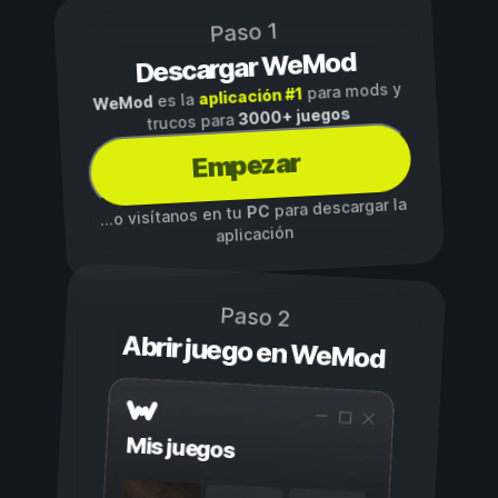
Paso 1
Descargar WeMod
para mods y
aplicación #1
es la
WeMod
3000+ juegos
trucos para
Empezar
para descargar la
PC
...o visítanos en tu
aplicación
Paso 2
Abrir juego en WeMod
Mis juegos