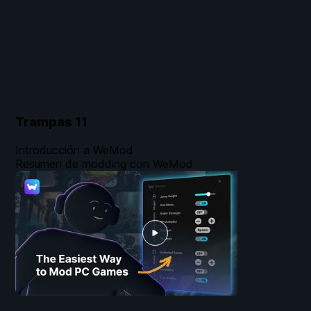
Trampas
11
Introducción a WeMod
Resumen de modding con WeMod