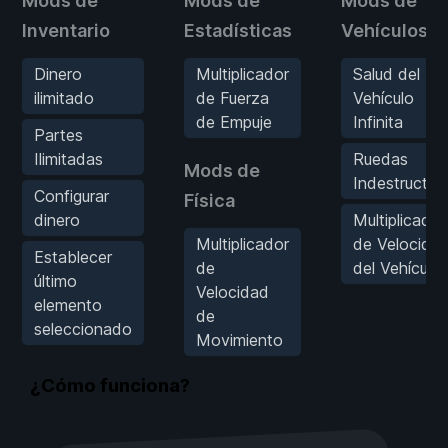
Mods de
Mods de
Mods de
Inventario
Estadísticas
Vehículos
Dinero
Multiplicador
Salud del
ilimitado
de Fuerza
Vehículo
de Empuje
Infinita
Partes
Ilimitadas
Ruedas
Mods de
Indestructibl
Configurar
Física
dinero
Multiplicador
Multiplicador
de Velocida
Establecer
de
del Vehículo
último
Velocidad
elemento
de
seleccionado
Movimiento
¿Cómo funciona?