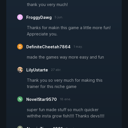
thank you very much!
FroggyDawg
5 jun.
Thanks for makin this game a little more fun!
Appreciate you.
DefiniteCheetah7864
1 may.
made the games way more easy and fun
LilyUstarte
27 abr.
Thank you so very much for making this
trainer for this niche game
NovelStar9570
18 ene.
super fun made stuff so much quicker
withthe insta grow fish!!!! Thanks devs!!!!