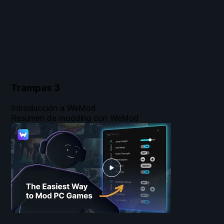
Trampas
3
Introducción a WeMod
Resumen de modding con WeMod