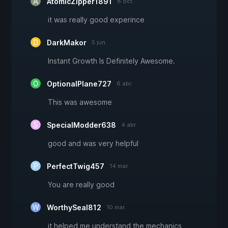
AtomicZipper1891
8 oct.
it was really good experince
DarkMakor
5 jun.
Instant Growth Is Definitely Awesome.
OptionalPlane727
6 abr.
This was awesome
SpecialModder638
4 abr.
good and was very helpful
PerfectTwig457
14 mar.
You are really good
WorthySeal812
10 mar.
it helped me understand the mechanics