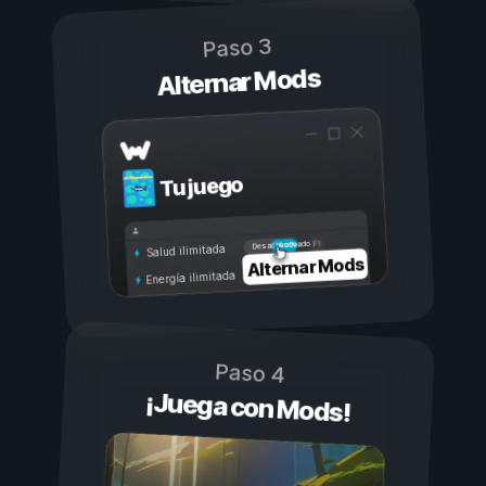
Paso 3
Alternar Mods
Tu juego
Activado
Desactivado
Salud ilimitada
Alternar Mods
Energía ilimitada
Paso 4
¡Juega con Mods!