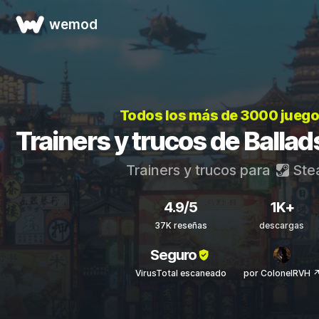
wemod
Todos los más de 3000 jueg
Trainers y trucos de Balla
Trainers y trucos para
Ste
4.9/5
1K+
37K reseñas
descargas
Seguro
VirusTotal escaneado
por ColonelRVH 