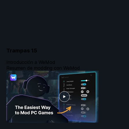
Trampas
15
Introducción a WeMod
Resumen de modding con WeMod