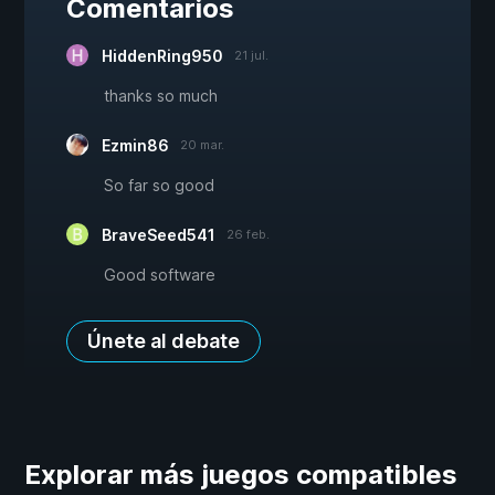
Comentarios
HiddenRing950
21 jul.
thanks so much
Ezmin86
20 mar.
So far so good
BraveSeed541
26 feb.
Good software
Únete al debate
Explorar más juegos compatibles