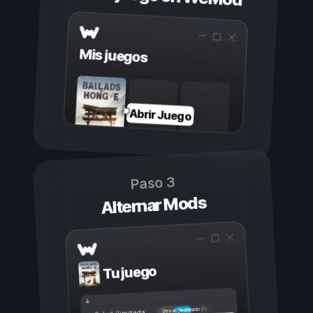
Mis juegos
Abrir Juego
Paso 3
Alternar Mods
Tu juego
Activado
Desactivado