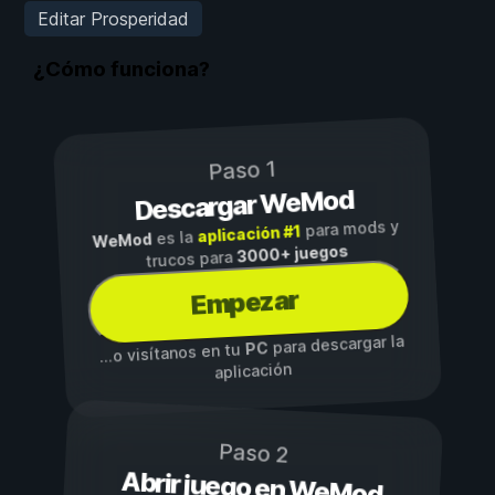
Editar Prosperidad
¿Cómo funciona?
Paso 1
Descargar WeMod
para mods y
aplicación #1
es la
WeMod
3000+ juegos
trucos para
Empezar
para descargar la
PC
...o visítanos en tu
aplicación
Paso 2
Abrir juego en WeMod