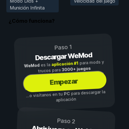
Modo Dios +
Velocidad del juego
Munición Infinita
¿Cómo funciona?
Paso 1
Descargar WeMod
para mods y
aplicación #1
es la
WeMod
3000+ juegos
trucos para
Empezar
para descargar la
PC
...o visítanos en tu
aplicación
Paso 2