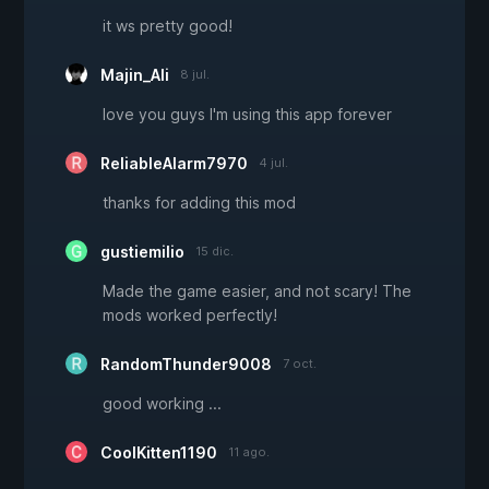
it ws pretty good!
Majin_Ali
8 jul.
love you guys I'm using this app forever
ReliableAlarm7970
4 jul.
thanks for adding this mod
gustiemilio
15 dic.
Made the game easier, and not scary! The
mods worked perfectly!
RandomThunder9008
7 oct.
good working ...
CoolKitten1190
11 ago.