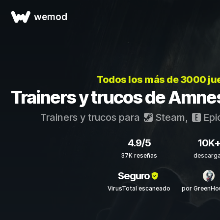
wemod
Todos los más de 3000 j
Trainers y trucos de Amne
Trainers y trucos para
Steam
,
Epi
4.9/5
10K
37K reseñas
descarg
Seguro
VirusTotal escaneado
por GreenHo