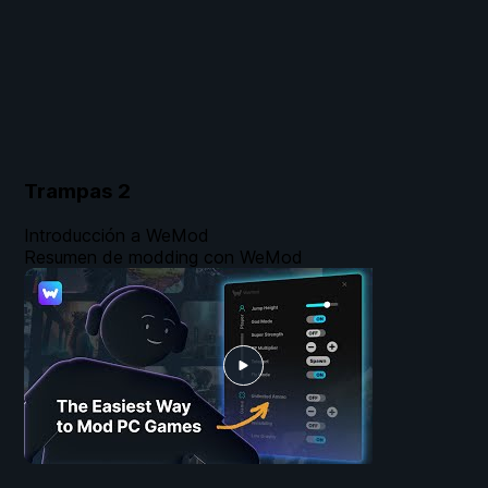
Trampas
2
Introducción a WeMod
Resumen de modding con WeMod