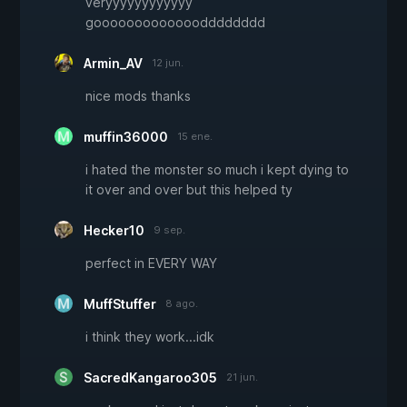
veryyyyyyyyyyyy
gooooooooooooodddddddd
Armin_AV
12 jun.
nice mods thanks
muffin36000
15 ene.
i hated the monster so much i kept dying to
it over and over but this helped ty
Hecker10
9 sep.
perfect in EVERY WAY
MuffStuffer
8 ago.
i think they work...idk
SacredKangaroo305
21 jun.