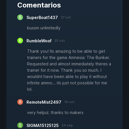
Comentarios
SuperBoat1437
27 oct.
bussin unlimitedly
RumbleWoof
25 oct.
Thank you! Its amazing to be able to get
trainers for the game Amnesia: The Bunker.
Requested and almost immediately theres a
trainer for it now. Thank you so much. I
wouldnt have been able to play it without
infinite ammo... its just not possible for me
lol.
RemoteMist2497
19 oct.
very helpul. thanks to makers
SIGMA15125125
24 sep.