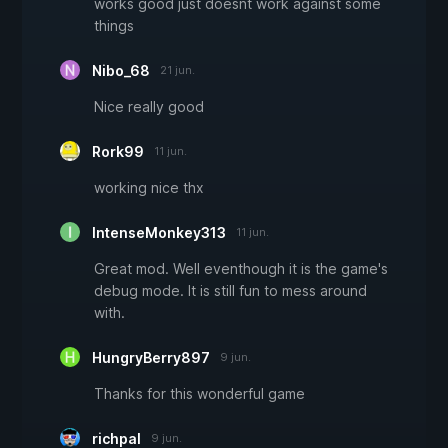
works good just doesnt work against some
things
Nibo_68
21 jun.
Nice really good
Rork99
11 jun.
working nice thx
IntenseMonkey313
11 jun.
Great mod. Well eventhough it is the game's
debug mode. It is still fun to mess around
with.
HungryBerry897
9 jun.
Thanks for this wonderful game
richpal
9 jun.