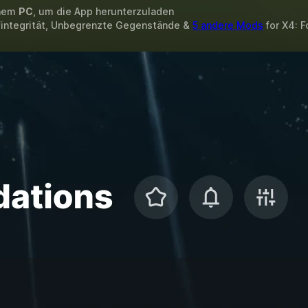
inem
PC
, um die App herunterzuladen
fintegrität, Unbegrenzte Gegenstände &
5 andere Mods
for
X4: F