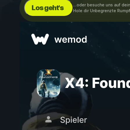
...oder besuche uns auf de
Los geht's
Hole dir Unbegrenzte Rump