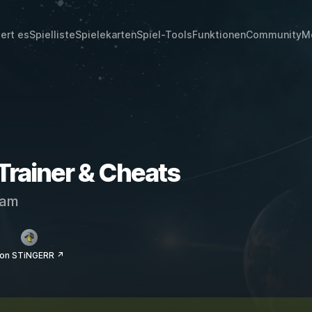
iert es
Spielliste
Spielekarten
Spiel-Tools
Funktionen
Community
M
Trainer & Cheats
eam
on STiNGERR ↗