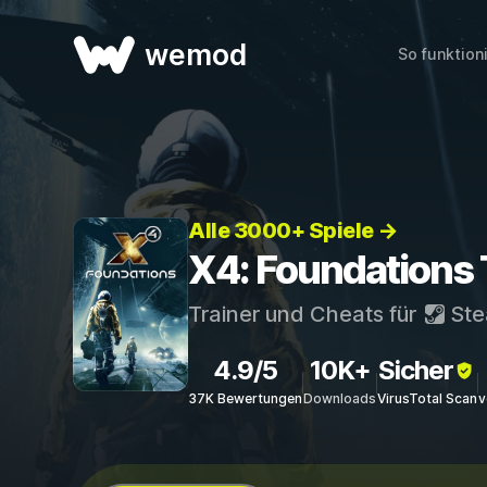
wemod
So funktion
Alle 3000+ Spiele →
X4: Foundations 
Trainer und Cheats für
St
4.9/5
10K+
Sicher
37K Bewertungen
Downloads
VirusTotal Scan
v