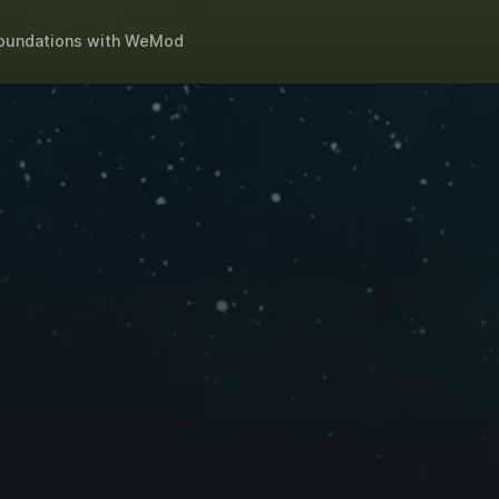
oundations
with
WeMod