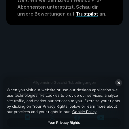
Welt. Wir werden zu von WeMod Pro-
Abonnenten unterstützt. Schau dir
unsere Bewertungen auf
Trustpilot
an.
Allgemeine Geschäftsbedingungen
When you visit our website or use our desktop application we
Datenschutzerklärung
Support
use technologies like cookies to provide our services, analyze
site traffic, and market our services to you. Exercise your rights
by clicking on ‘Your Privacy Rights’ below or learn more about
our practices and your rights in our
Cookie Policy
Your Privacy Rights