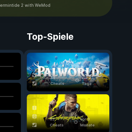
ermintide 2
with
WeMod
Top-Spiele
56
vor 23
Cheats
Tage
53
vor 3
Cheats
Monate