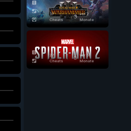
37
vor 2
Cheats
Monate
22
vor 5
Cheats
Monate