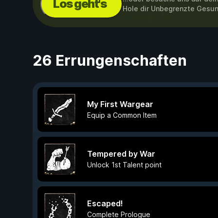
Los geht's
Hole dir Unbegrenzte Gesun
26 Errungenschaften
My First Wargear
Equip a Common Item
Tempered by War
Unlock 1st Talent point
Escaped!
Complete Prologue