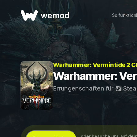
wemod
So funktion
Warhammer: Vermintide 2 C
Warhammer: Verm
Errungenschaften für
Ste
...oder besuche uns auf de