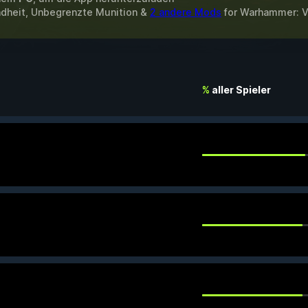
dheit, Unbegrenzte Munition &
2 andere Mods
for
Warhammer: V
%
aller Spieler