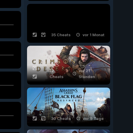
35 Cheats
vor 1 Monat
12
vor 21
Cheats
Stunden
30 Cheats
vor 9 Tage