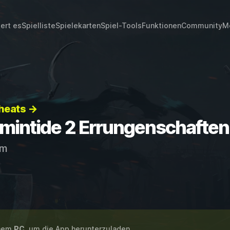
iert es
Spielliste
Spielekarten
Spiel-Tools
Funktionen
Community
M
heats →
intide 2 Errungenschaften
am
inem
PC
, um die App herunterzuladen