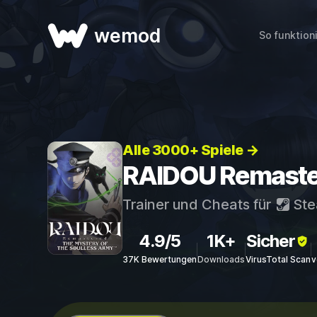
wemod
So funktion
Alle 3000+ Spiele →
RAIDOU Remastere
Trainer und Cheats für
St
4.9/5
1K+
Sicher
37K Bewertungen
Downloads
VirusTotal Scan
v