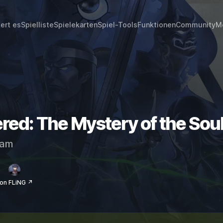
iert es
Spielliste
Spielekarten
Spiel-Tools
Funktionen
Community
M
d: The Mystery of the Soul
eam
on FLiNG ↗