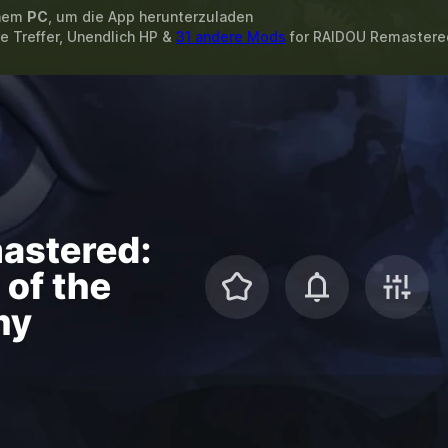
inem
PC
, um die App herunterzuladen
e Treffer, Unendlich HP &
31 andere Mods
for
RAIDOU Remastered