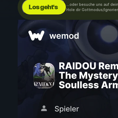
...oder besuche uns auf de
Los geht's
Hole dir Gottmodus/Ignorier