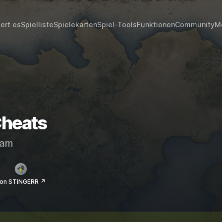
iert es
Spielliste
Spielekarten
Spiel-Tools
Funktionen
Community
M
Cheats
eam
on STiNGERR ↗