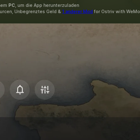
inem
PC
, um die App herunterzuladen
ourcen, Unbegrenztes Geld &
1 anderer Mod
for
Ostriv
with
WeMo