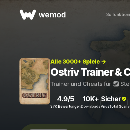
wemod
So funktion
Alle 3000+ Spiele →
Ostriv Trainer & 
Trainer und Cheats für
St
4.9/5
10K+
Sicher
37K Bewertungen
Downloads
VirusTotal Scan
v