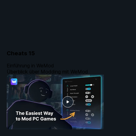
Cheats
15
Einführung in WeMod
Überblick über Modding mit WeMod