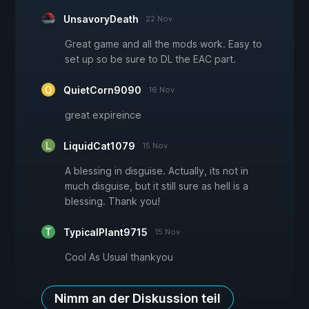
UnsavoryDeath
22 Nov
Great game and all the mods work. Easy to
set up so be sure to DL the EAC part.
QuietCorn9090
16 Nov
great expireince
LiquidCat1079
15 Nov
A blessing in disguise. Actually, its not in
much disguise, but it still sure as hell is a
blessing. Thank you!
TypicalPlant9715
15 Nov
Cool As Usual thankyou
Nimm an der Diskussion teil