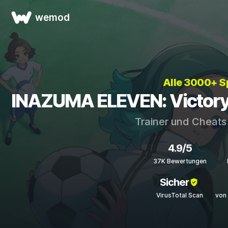
wemod
Alle 3000+ S
INAZUMA ELEVEN: Victory 
Trainer und Cheats
4.9/5
37K Bewertungen
Sicher
VirusTotal Scan
von