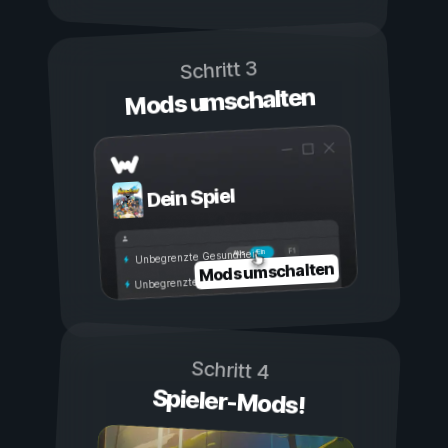
Schritt 3
Mods umschalten
Dein Spiel
Ein
Aus
Unbegrenzte Gesundheit
Mods umschalten
Unbegrenzte Ausdauer
Schritt 4
Spieler-Mods!