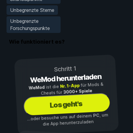
Unbegrenzte Sterne
Unbegrenzte
Forschungspunkte
Wie funktioniert es?
Schritt 1
WeMod herunterladen
für Mods &
Nr. 1-App
ist die
WeMod
3000+ Spiele
Cheats für
Los geht's
, um
PC
...oder besuche uns auf deinem
die App herunterzuladen