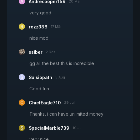
Andrecooper159
20 Mai
very good
rezz388
17 Mär
nice mod
ssiber
2 Dez
gg all the best this is incredible
Suisiopath
5 Aug
Good fun.
ChiefEagle710
29 Jul
Thanks, i can have unlimited money
SpecialMarble739
10 Jul
very nice