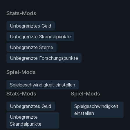
Stats-Mods
Unbegrenztes Geld
Unbegrenzte Skandalpunkte
Unbegrenzte Sterne
Unbegrenzte Forschungspunkte
Spiel-Mods
Spielgeschwindigkeit einstellen
Stats-Mods
Spiel-Mods
Unbegrenztes Geld
Spielgeschwindigkeit
einstellen
Unbegrenzte
Skandalpunkte