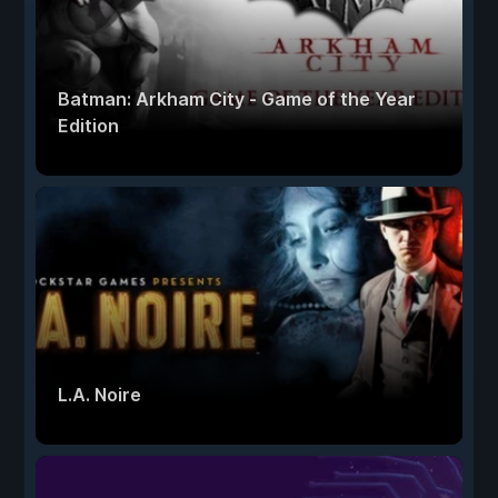
Batman: Arkham City - Game of the Year
Edition
L.A. Noire