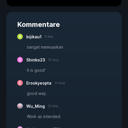
Kommentare
bijikau1
9 Mai
sangat memuaskan
Shinko23
18 Aug
It is good'
Eroskyeopta
14 Aug
good way
Wu_Ming
23 Mai
Work as intended