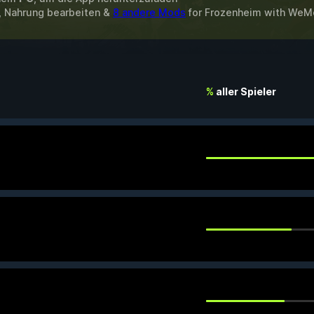
n, Nahrung bearbeiten &
8 andere Mods
for
Frozenheim
with
WeM
%
aller Spieler