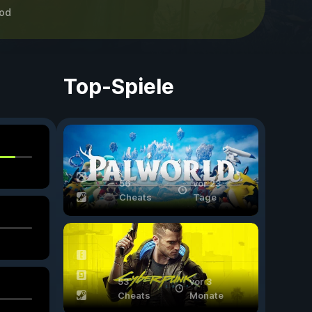
od
Top-Spiele
56
vor 23
Cheats
Tage
53
vor 3
Cheats
Monate