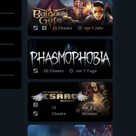
25 Cheats
vor 1 Jahr
20 Cheats
vor 7 Tage
13
vor 4
Cheats
Monate