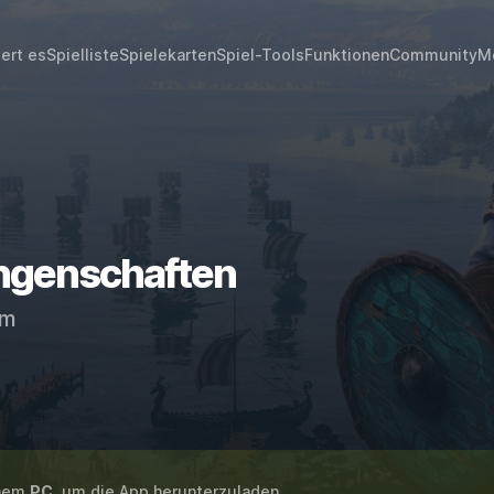
iert es
Spielliste
Spielekarten
Spiel-Tools
Funktionen
Community
M
ngenschaften
am
inem
PC
, um die App herunterzuladen