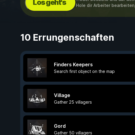
Los geht's
Hole dir Arbeiter bearbeite
10 Errungenschaften
Finders Keepers
Search first object on the map
Village
Gather 25 villagers
Gord
Gather 50 villagers