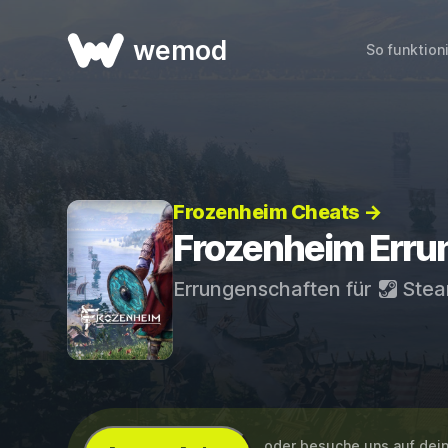
wemod
So funktion
Frozenheim Cheats →
Frozenheim Erru
Errungenschaften für
Ste
...oder besuche uns auf de