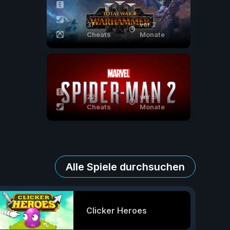
37
vor 2
Cheats
Monate
22
vor 5
Cheats
Monate
Alle Spiele durchsuchen
Clicker Heroes