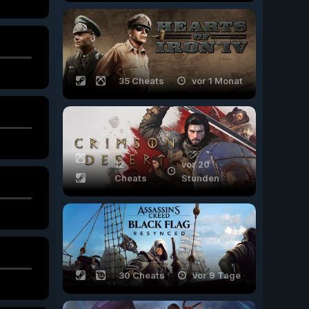
35 Cheats
vor 1 Monat
12
vor 20
Cheats
Stunden
30 Cheats
vor 9 Tage