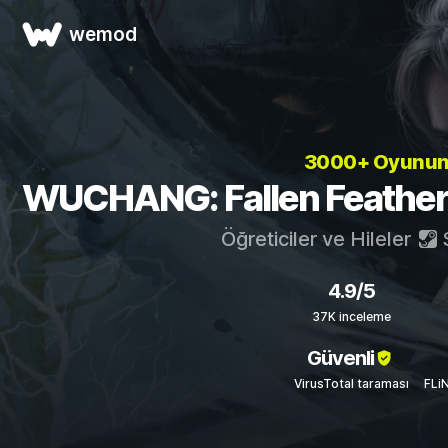
wemod
3000+ Oyunu
WUCHANG: Fallen Feathers Ö
Öğreticiler ve Hileler
4.9/5
37K inceleme
Güvenli
VirusTotal taraması
FLi