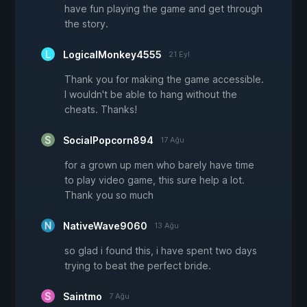
have fun playing the game and get through
the story.
LogicalMonkey4555
21 Eyl
Thank you for making the game accessible.
I wouldn't be able to hang without the
cheats. Thanks!
SocialPopcorn894
17 Ağu
for a grown up men who barely have time
to play video game, this sure help a lot.
Thank you so much
NativeWave9060
13 Ağu
so glad i found this, i have spent two days
trying to beat the perfect bride.
Saintmo
7 Ağu