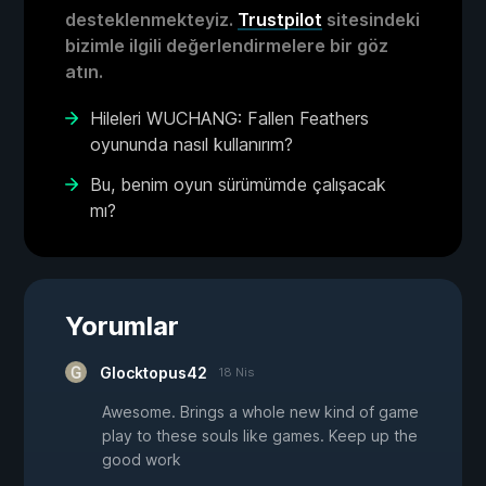
desteklenmekteyiz.
Trustpilot
sitesindeki
bizimle ilgili değerlendirmelere bir göz
atın.
Hileleri WUCHANG: Fallen Feathers
oyununda nasıl kullanırım?
Bu, benim oyun sürümümde çalışacak
mı?
Yorumlar
Glocktopus42
18 Nis
Awesome. Brings a whole new kind of game
play to these souls like games. Keep up the
good work