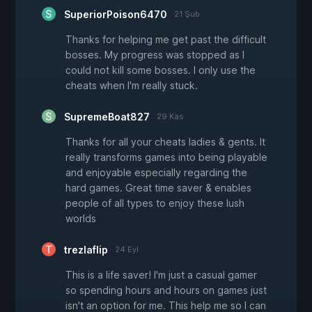
SuperiorPoison6470
21 Şub
Thanks for helping me get past the difficult
bosses. My progress was stopped as I
could not kill some bosses. I only use the
cheats when I'm really stuck.
SupremeBoat827
29 Kas
Thanks for all your cheats ladies & gents. It
really transforms games into being playable
and enjoyable especially regarding the
hard games. Great time saver & enables
people of all types to enjoy these lush
worlds
trezlaflip
24 Eyl
This is a life saver! I'm just a casual gamer
so spending hours and hours on games just
isn't an option for me. This help me so I can