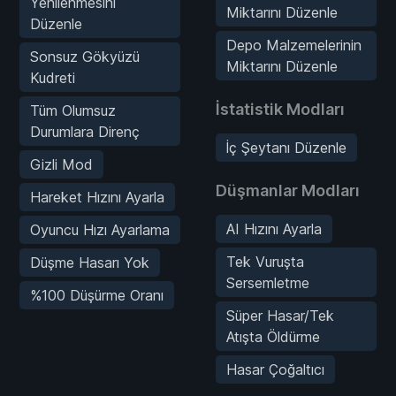
Yenilenmesini
Miktarını Düzenle
Düzenle
Depo Malzemelerinin
Sonsuz Gökyüzü
Miktarını Düzenle
Kudreti
İstatistik Modları
Tüm Olumsuz
Durumlara Direnç
İç Şeytanı Düzenle
Gizli Mod
Düşmanlar Modları
Hareket Hızını Ayarla
AI Hızını Ayarla
Oyuncu Hızı Ayarlama
Tek Vuruşta
Düşme Hasarı Yok
Sersemletme
%100 Düşürme Oranı
Süper Hasar/Tek
Atışta Öldürme
Hasar Çoğaltıcı