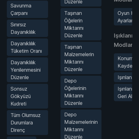
Düzenle
Savunma
Çarpanı
Taşınan
Oyun Hız
Öğelerin
Ayarlama
Sınırsız
Miktarını
Dayanıklılık
Düzenle
Işıklanm
Dayanıklılık
Modları
Taşınan
Tüketim Oranı
Malzemelerin
Konumu
Miktarını
Dayanıklılık
Kaydet
Düzenle
Yenilenmesini
Düzenle
Işınlan
Depo
Öğelerinin
Sonsuz
Işınlanma
Miktarını
Gökyüzü
Geri Al
Düzenle
Kudreti
Depo
Tüm Olumsuz
Malzemelerinin
Durumlara
Miktarını
Direnç
Düzenle