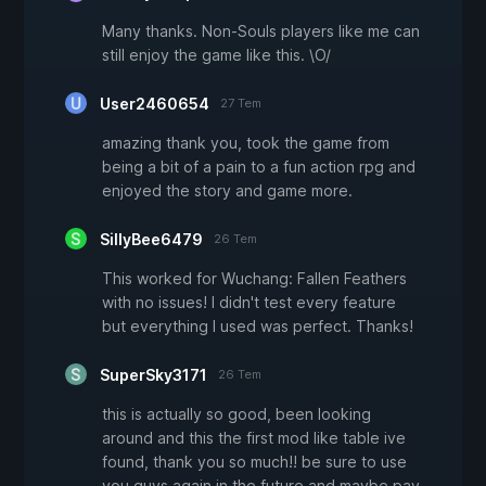
Many thanks. Non-Souls players like me can
still enjoy the game like this. \O/
User2460654
27 Tem
amazing thank you, took the game from
being a bit of a pain to a fun action rpg and
enjoyed the story and game more.
SillyBee6479
26 Tem
This worked for Wuchang: Fallen Feathers
with no issues! I didn't test every feature
but everything I used was perfect. Thanks!
SuperSky3171
26 Tem
this is actually so good, been looking
around and this the first mod like table ive
found, thank you so much!! be sure to use
you guys again in the future and maybe pay