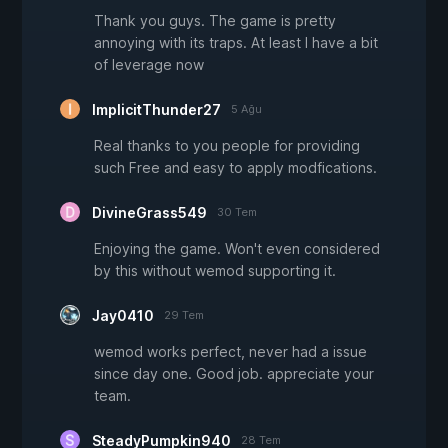
Thank you guys. The game is pretty
annoying with its traps. At least I have a bit
of leverage now
ImplicitThunder27
5 Ağu
Real thanks to you people for providing
such Free and easy to apply modfications.
DivineGrass549
30 Tem
Enjoying the game. Won't even considered
by this without wemod supporting it.
Jay0410
29 Tem
wemod works perfect, never had a issue
since day one. Good job. appreciate your
team.
SteadyPumpkin940
28 Tem