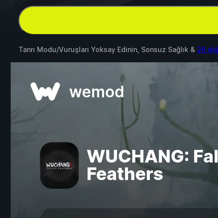
Tanrı Modu/Vuruşları Yoksay Edinin, Sonsuz Sağlık &
26 di