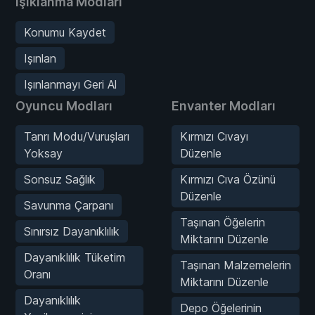
Işıklanma Modları
Konumu Kaydet
Işınlan
Işınlanmayı Geri Al
Oyuncu Modları
Envanter Modları
Tanrı Modu/Vuruşları
Kırmızı Cıvayı
Yoksay
Düzenle
Sonsuz Sağlık
Kırmızı Cıva Özünü
Düzenle
Savunma Çarpanı
Taşınan Öğelerin
Sınırsız Dayanıklılık
Miktarını Düzenle
Dayanıklılık Tüketim
Taşınan Malzemelerin
Oranı
Miktarını Düzenle
Dayanıklılık
Depo Öğelerinin