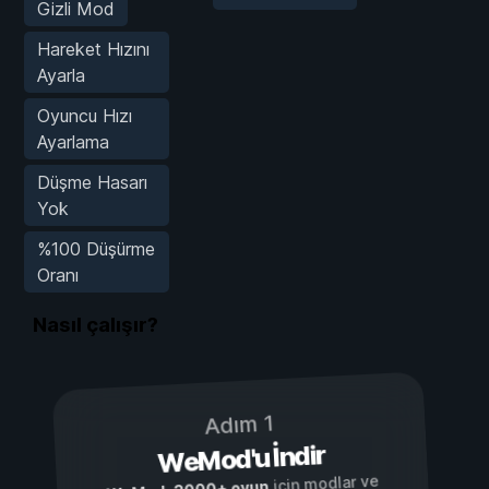
Gizli Mod
Hareket Hızını
Ayarla
Oyuncu Hızı
Ayarlama
Düşme Hasarı
Yok
%100 Düşürme
Oranı
Nasıl çalışır?
Adım 1
WeMod'u İndir
için modlar ve