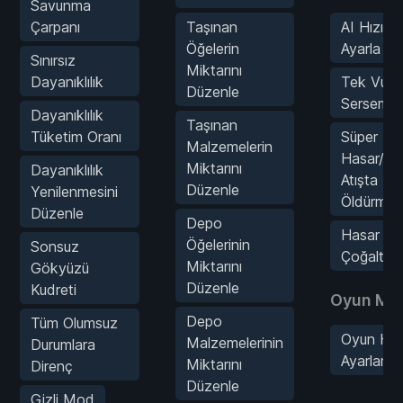
Savunma
Çarpanı
Taşınan
AI Hızını
Öğelerin
Ayarla
Sınırsız
Miktarını
Dayanıklılık
Tek Vuru
Düzenle
Sersemle
Dayanıklılık
Taşınan
Tüketim Oranı
Süper
Malzemelerin
Hasar/Te
Miktarını
Dayanıklılık
Atışta
Düzenle
Yenilenmesini
Öldürme
Düzenle
Depo
Hasar
Öğelerinin
Sonsuz
Çoğaltıcı
Miktarını
Gökyüzü
Düzenle
Kudreti
Oyun Mod
Depo
Tüm Olumsuz
Oyun Hız
Malzemelerinin
Durumlara
Ayarlama
Miktarını
Direnç
Düzenle
Gizli Mod