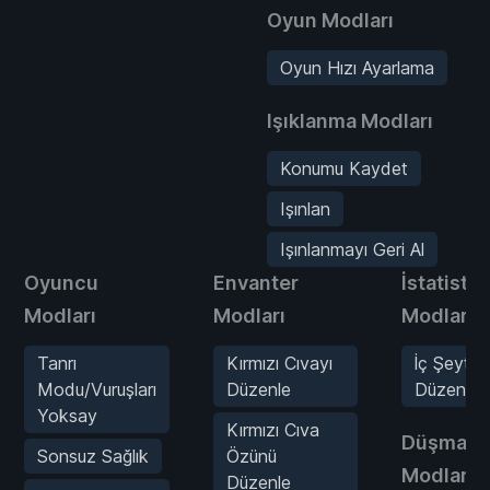
Oyun Modları
Oyun Hızı Ayarlama
Işıklanma Modları
Konumu Kaydet
Işınlan
Işınlanmayı Geri Al
Oyuncu
Envanter
İstatistik
Modları
Modları
Modları
Tanrı
Kırmızı Cıvayı
İç Şeytan
Modu/Vuruşları
Düzenle
Düzenle
Yoksay
Kırmızı Cıva
Düşmanl
Sonsuz Sağlık
Özünü
Modları
Düzenle