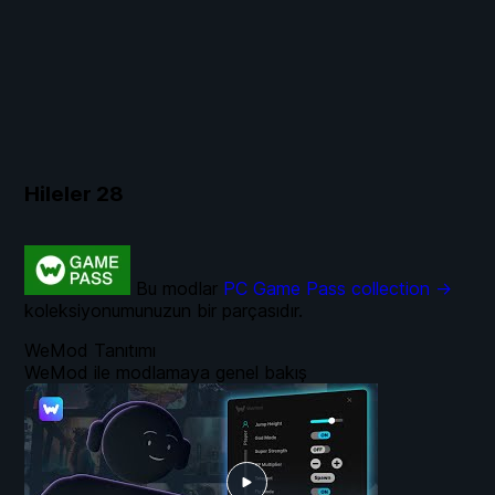
Hileler
28
Bu modlar
PC Game Pass collection →
koleksiyonumunuzun bir parçasıdır.
WeMod Tanıtımı
WeMod ile modlamaya genel bakış