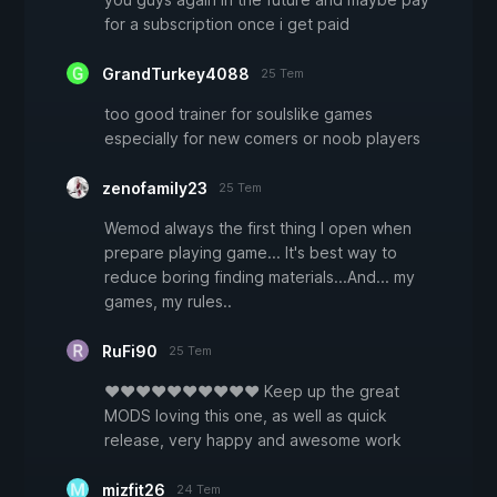
for a subscription once i get paid
GrandTurkey4088
25 Tem
too good trainer for soulslike games
especially for new comers or noob players
zenofamily23
25 Tem
Wemod always the first thing I open when
prepare playing game... It's best way to
reduce boring finding materials...And... my
games, my rules..
RuFi90
25 Tem
♥♥♥♥♥♥♥♥♥♥ Keep up the great
MODS loving this one, as well as quick
release, very happy and awesome work
mizfit26
24 Tem