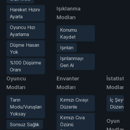
Işıklanma
Hareket Hızını
Ayarla
Modları
Oyuncu Hızı
Konumu
Ayarlama
Kaydet
Düşme Hasarı
Işınlan
Yok
Işınlanmayı
%100 Düşürme
Geri Al
Oranı
Oyuncu
Envanter
İstatistik
Modları
Modları
Modları
Tanrı
Kırmızı Cıvayı
İç Şeytan
Modu/Vuruşları
Düzenle
Düzenle
Yoksay
Kırmızı Cıva
Oyun
Sonsuz Sağlık
Özünü
Modları