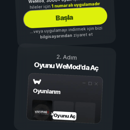
3000+ oyun
,
WeMod
1 numaralı uygulamadır
hileler için
Başla
...veya uygulamayı indirmek için bizi
ziyaret et
bilgisayarından
2. Adım
Oyunu WeMod'da Aç
Oyunlarım
Oyunu Aç