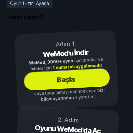
Oyun Hızını Ayarla
Nasıl çalışır?
Adım 1
WeMod'u İndir
için modlar ve
3000+ oyun
,
WeMod
1 numaralı uygulamadır
hileler için
Başla
...veya uygulamayı indirmek için bizi
ziyaret et
bilgisayarından
2. Adım
Oyunu WeMod'da Aç