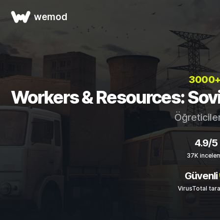
wemod
3000+
Workers & Resources: Soviet
Öğreticile
4.9/5
37K incele
Güvenli
VirusTotal tar