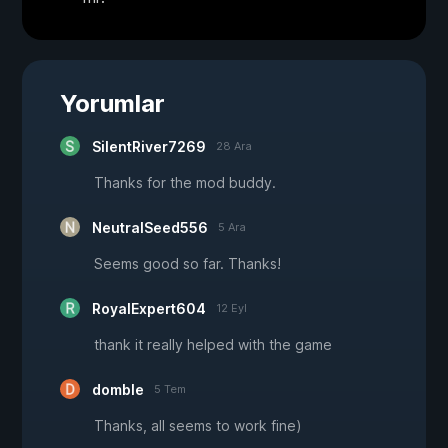
Yorumlar
SilentRiver7269
28 Ara
Thanks for the mod buddy.
NeutralSeed556
5 Ara
Seems good so far. Thanks!
RoyalExpert604
12 Eyl
thank it really helped with the game
domble
5 Tem
Thanks, all seems to work fine)