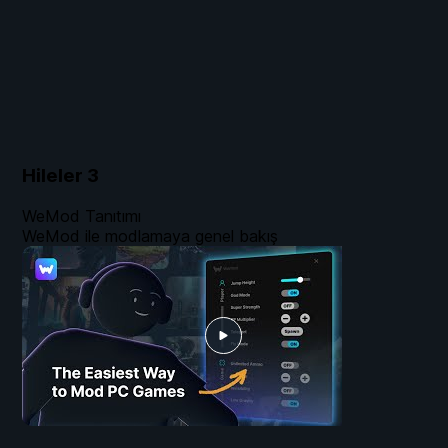
Hileler
3
WeMod Tanıtımı
WeMod ile modlamaya genel bakış