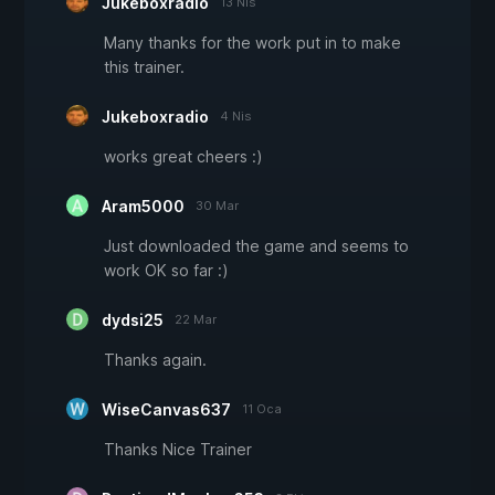
Jukeboxradio
13 Nis
Many thanks for the work put in to make
this trainer.
Jukeboxradio
4 Nis
works great cheers :)
Aram5000
30 Mar
Just downloaded the game and seems to
work OK so far :)
dydsi25
22 Mar
Thanks again.
WiseCanvas637
11 Oca
Thanks Nice Trainer