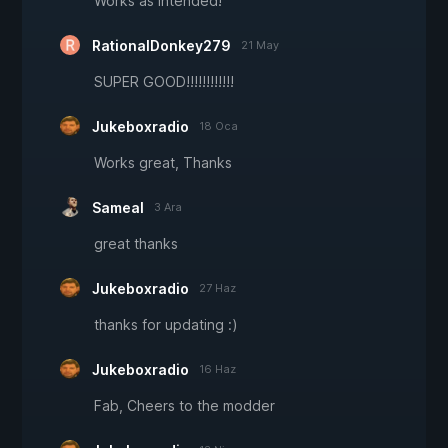
Works as intended!
RationalDonkey279
21 May
SUPER GOOD!!!!!!!!!!!!
Jukeboxradio
18 Oca
Works great, Thanks
Sameal
3 Ara
great thanks
Jukeboxradio
27 Haz
thanks for updating :)
Jukeboxradio
16 Haz
Fab, Cheers to the modder