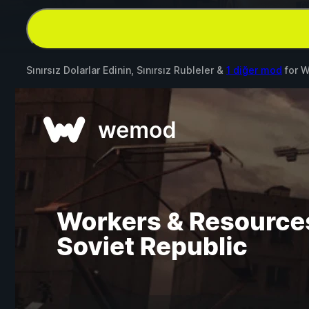
Sınırsız Dolarlar Edinin, Sınırsız Rubleler &
1 diğer mod
for
W