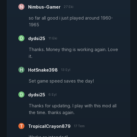
Nimbus-Gamer
27 Eki
so far all good i just played around 1960-
1965
dydsi25
11 Eki
Thanks. Money thing is working again. Love
it.
HotSnake398
13 Eyl
Set game speed saves the day!
dydsi25
6 Eyl
Thanks for updating. I play with this mod all
the time. thanks again.
TropicalCrayon879
17 Tem