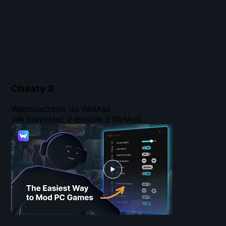
Cheaty
3
Wprowadzenie do WeMod
Jak korzystać z modów z WeMod