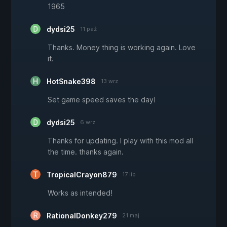
1965
dydsi25
11 paź
Thanks. Money thing is working again. Love
it.
HotSnake398
13 wrz
Set game speed saves the day!
dydsi25
6 wrz
Thanks for updating. I play with this mod all
the time. thanks again.
TropicalCrayon879
17 lip
Works as intended!
RationalDonkey279
21 maj