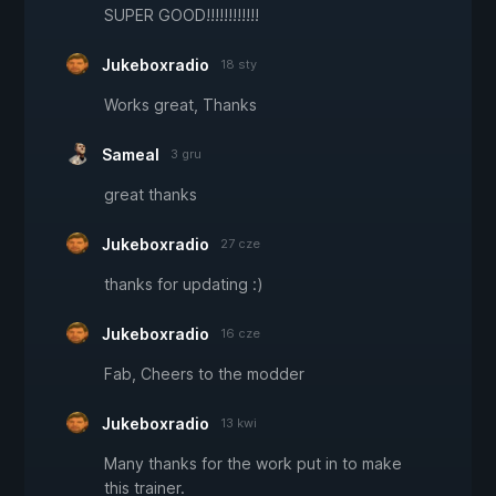
SUPER GOOD!!!!!!!!!!!!
Jukeboxradio
18 sty
Works great, Thanks
Sameal
3 gru
great thanks
Jukeboxradio
27 cze
thanks for updating :)
Jukeboxradio
16 cze
Fab, Cheers to the modder
Jukeboxradio
13 kwi
Many thanks for the work put in to make
this trainer.