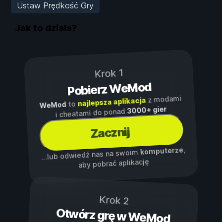
Ustaw Prędkość Gry
Jak to działa?
Krok 1
Pobierz WeMod
z modami
najlepsza aplikacja
to
WeMod
3000+ gier
i cheatami do ponad
Zacznij
,
komputerze
...lub odwiedź nas na swoim
aby pobrać aplikację
Krok 2
Otwórz grę w WeMod