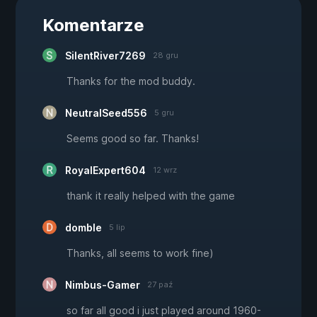
Komentarze
SilentRiver7269
28 gru
Thanks for the mod buddy.
NeutralSeed556
5 gru
Seems good so far. Thanks!
RoyalExpert604
12 wrz
thank it really helped with the game
domble
5 lip
Thanks, all seems to work fine)
Nimbus-Gamer
27 paź
so far all good i just played around 1960-