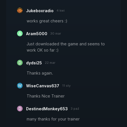
Jukeboxradio
4 kwi
works great cheers :)
Aram5000
30 mar
Just downloaded the game and seems to
work OK so far :)
dydsi25
22 mar
Thanks again.
WiseCanvas637
11 sty
Thanks Nice Trainer
DestinedMonkey653
3 paź
many thanks for your trainer