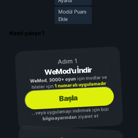
Ayarla
Modül Puanı
Ekle
Nasıl çalışır?
Adım 1
WeMod'u İndir
için modlar ve
3000+ oyun
,
WeMod
1 numaralı uygulamadır
hileler için
Başla
...veya uygulamayı indirmek için bizi
ziyaret et
bilgisayarından