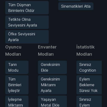
Tüm Düşman
Sinematikleri Atla
Birimlerini Öldür
Tetikte Olma
Seviyesini Ayarla
Öfke Seviyesini
Ayarla
Oyuncu
Envanter
İstatistik
Modları
Modları
Modları
Tanrı
Gereksinim
Sınırsız
Modu
Ekle
Cognition
Tüm
Gereksinim
Eylem
Birimleri
Miktarını
Bekleme
İyileştir
Ayarla
Süresi Yok
İyileşme
Yaşayan
Sınırsız
Miktarını
Metal Ekle
Eylem