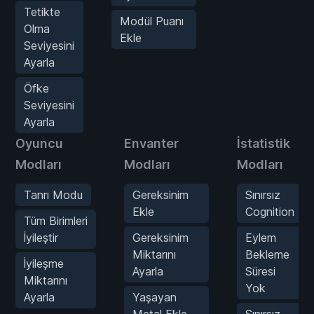
Tetikte
Modül Puanı
Olma
Ekle
Seviyesini
Ayarla
Öfke
Seviyesini
Ayarla
Oyuncu
Envanter
İstatistik
Modları
Modları
Modları
Tanrı Modu
Gereksinim
Sınırsız
Ekle
Cognition
Tüm Birimleri
İyileştir
Gereksinim
Eylem
Miktarını
Bekleme
İyileşme
Ayarla
Süresi
Miktarını
Yok
Ayarla
Yaşayan
Metal Ekle
Sınırsız