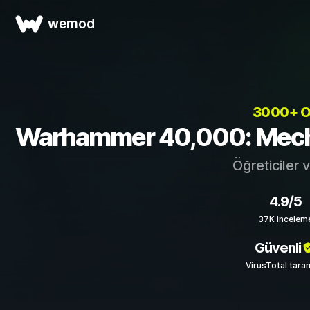
wemod
3000+ 
Warhammer 40,000: Mechanic
Öğreticiler 
4.9/5
37K incelem
Güvenli
VirusTotal tara