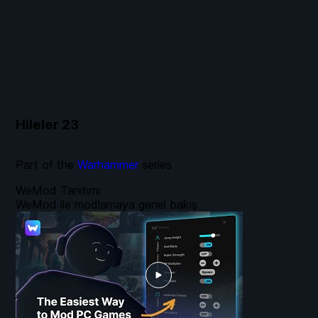
Hileler
23
Part of the
Warhammer
series
WeMod Tanıtımı
WeMod ile modlamaya genel bakış