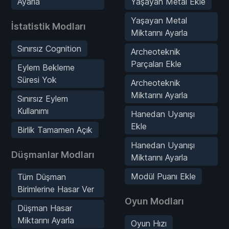
Ayarla
Yaşayan Metal Ekle
Yaşayan Metal
İstatistik Modları
Miktarını Ayarla
Sınırsız Cognition
Archeoteknik
Parçaları Ekle
Eylem Bekleme
Süresi Yok
Archeoteknik
Miktarını Ayarla
Sınırsız Eylem
Kullanımı
Hanedan Uyanışı
Ekle
Birlik Tamamen Açık
Hanedan Uyanışı
Düşmanlar Modları
Miktarını Ayarla
Modül Puanı Ekle
Tüm Düşman
Birimlerine Hasar Ver
Oyun Modları
Düşman Hasar
Miktarını Ayarla
Oyun Hızı