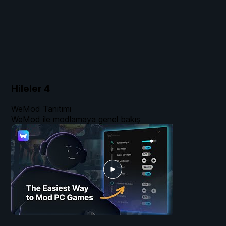
Hileler
4
WeMod Tanıtımı
WeMod ile modlamaya genel bakış