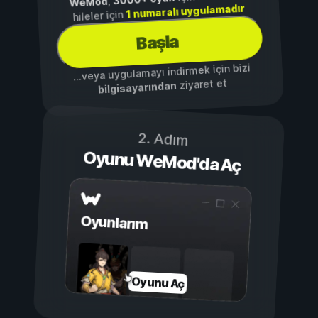
,
WeMod
1 numaralı uygulamadır
hileler için
Başla
...veya uygulamayı indirmek için bizi
ziyaret et
bilgisayarından
2. Adım
Oyunu WeMod'da Aç
Oyunlarım
Oyunu Aç