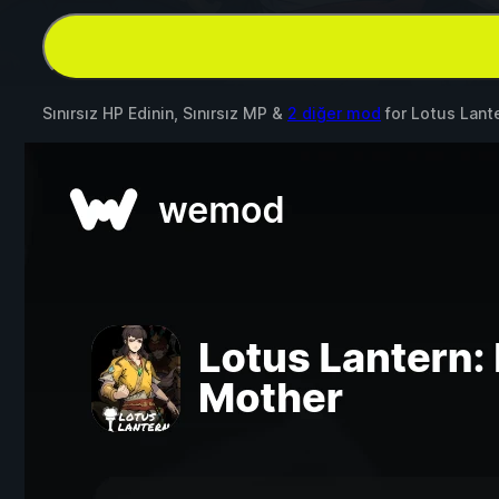
Sınırsız HP Edinin, Sınırsız MP &
2 diğer mod
for
Lotus Lant