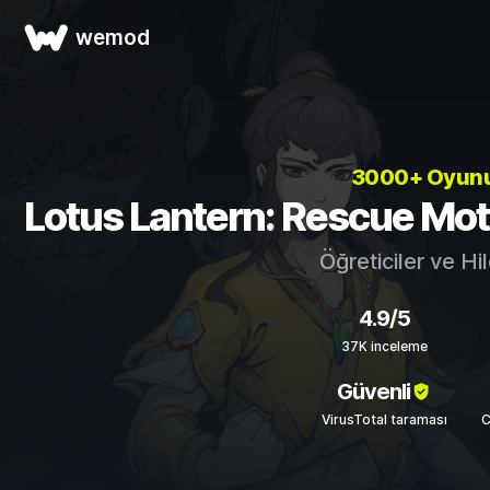
wemod
3000+ Oyun
Lotus Lantern: Rescue Mothe
Öğreticiler ve Hi
4.9/5
37K inceleme
Güvenli
VirusTotal taraması
C